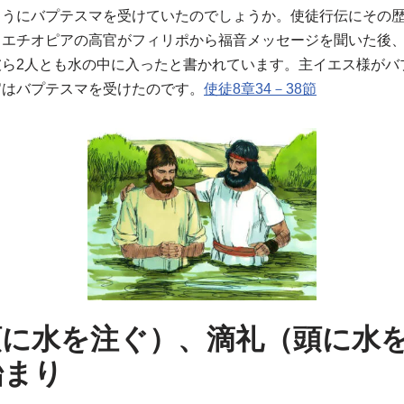
ようにバプテスマを受けていたのでしょうか。使徒行伝にその
、エチオピアの高官がフィリポから福音メッセージを聞いた後
彼ら2人とも水の中に入ったと書かれています。主イエス様がバ
官はバプテスマを受けたのです。
使徒8章34－38節
頭に水を注ぐ）、滴礼（頭に水
始まり