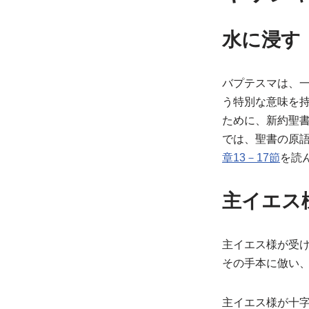
水に浸す
バプテスマは、一
う特別な意味を
ために、新約聖
では、聖書の原
章13－17節
を読
主イエス
主イエス様が受
その手本に倣い
主イエス様が十