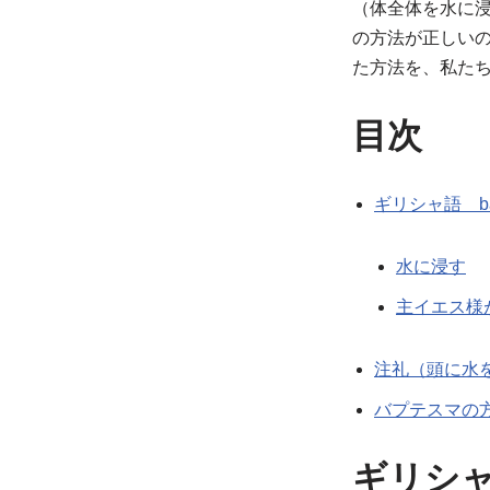
（体全体を水に
の方法が正しい
た方法を、私た
目次
ギリシャ語 ba
水に浸す
主イエス様
注礼（頭に水
バプテスマの
ギリシャ