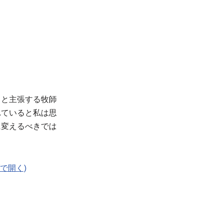
？と主張する牧師
れていると私は思
に変えるべきでは
で開く)