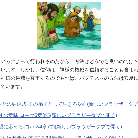
仰のみによって行われるのだから、方法はどうでも良いのでは
ゃいます。しかし、信仰は、神様の権威を信頼することも含ま
、神様の権威を尊重するのであれば、バプテスマの方法は安易
じています。
トとの結婚式-主の弟子として生きる決心(新しいブラウザータブ
礼の意味-ローマ6章3節(新しいブラウザータブで開く)
望に応える-ヨハネ4章7節(新しいブラウザータブで開く)