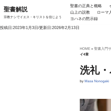
聖書の正典と概略
聖書解説
山上の説教
ローマ
コ
宗教ナシでイエス・キリストを信じよう
ヨハネの黙示録
ン
テ
投稿日:2023年1月3日/更新日:2026年2月13日
ン
ツ
へ
HOME
»
聖書入門
ス
イ4章
キ
洗礼・
ッ
プ
by
Masa Nonogaki