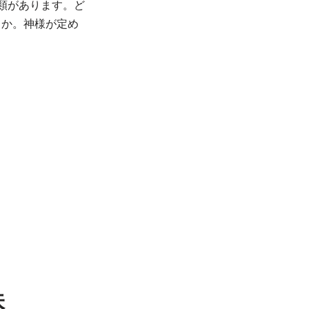
類があります。ど
うか。神様が定め
味