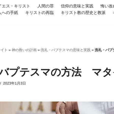
イエス・キリスト
人間の罪
信仰の意味と実践
悔い改
人への手紙
キリストの再臨
キリスト教の歴史と教派
サイト
»
神の救いの計画
»
洗礼・バプテスマの意味と実践
»
洗礼・バプ
バプテスマの方法 マタ
2023年1月3日