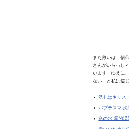
また救いは、信
さんがいらっし
います。ゆえに
ない、と私は信
洗礼はキリス
バプテスマ-洗
命の水-霊的渇