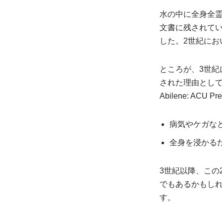
水の中に全身全
文書に残されて
した。2世紀にお
ところが、3世
された理由として2つが述
Abilene: ACU Pre
病気やケガな
全身を浸かる
3世紀以降、この
でもあるかもし
す。