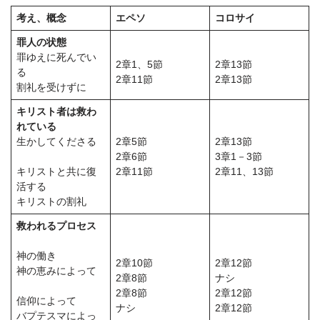
考え、概念
エペソ
コロサイ
罪人の状態
罪ゆえに死んでい
2章1、5節
2章13節
る
2章11節
2章13節
割礼を受けずに
キリスト者は救わ
れている
生かしてくださる
2章5節
2章13節
2章6節
3章1－3節
キリストと共に復
2章11節
2章11、13節
活する
キリストの割礼
救われるプロセス
神の働き
2章10節
2章12節
神の恵みによって
2章8節
ナシ
2章8節
2章12節
信仰によって
ナシ
2章12節
バプテスマによっ