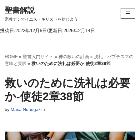
聖書解説
コ
宗教ナシでイエス・キリストを信じよう
ン
投稿日:2022年12月6日/更新日:2026年2月14日
テ
ン
ツ
へ
HOME
»
聖書入門サイト
»
神の救いの計画
»
洗礼・バプテスマの
ス
意味と実践
»
救いのために洗礼は必要か-使徒2章38節
キ
ッ
救いのために洗礼は必要
プ
か-使徒2章38節
by
Masa Nonogaki