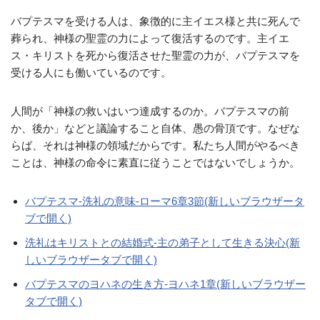
バプテスマを受ける人は、象徴的に主イエス様と共に死んで
葬られ、神様の聖霊の力によって復活するのです。主イエ
ス・キリストを死から復活させた聖霊の力が、バプテスマを
受ける人にも働いているのです。
人間が「神様の救いはいつ達成するのか。バプテスマの前
か、後か」などと議論すること自体、愚の骨頂です。なぜな
らば、それは神様の領域だからです。私たち人間がやるべき
ことは、神様の命令に素直に従うことではないでしょうか。
バプテスマ-洗礼の意味-ローマ6章3節(新しいブラウザータ
ブで開く)
洗礼はキリストとの結婚式-主の弟子として生きる決心(新
しいブラウザータブで開く)
バプテスマのヨハネの生き方-ヨハネ1章(新しいブラウザー
タブで開く)