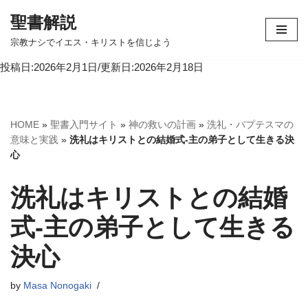
聖書解説
コ
宗教ナシでイエス・キリストを信じよう
ン
投稿日:2026年2月1日/更新日:2026年2月18日
テ
ン
ツ
へ
HOME
»
聖書入門サイト
»
神の救いの計画
»
洗礼・バプテスマの
ス
意味と実践
»
洗礼はキリストとの結婚式-主の弟子として生きる決
キ
心
ッ
プ
洗礼はキリストとの結婚
式-主の弟子として生きる
決心
by
Masa Nonogaki