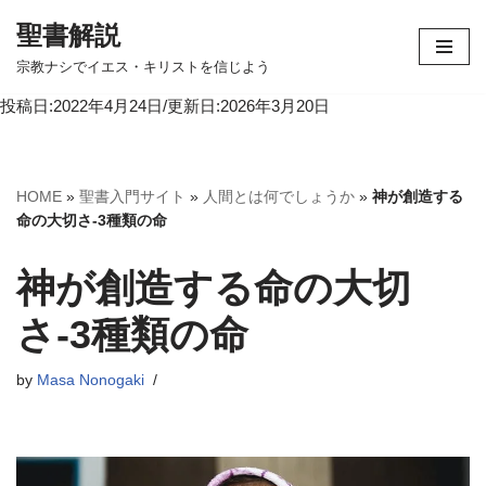
聖書解説
コ
宗教ナシでイエス・キリストを信じよう
ン
投稿日:2022年4月24日/更新日:2026年3月20日
テ
ン
ツ
へ
HOME
»
聖書入門サイト
»
人間とは何でしょうか
»
神が創造する
ス
命の大切さ-3種類の命
キ
ッ
神が創造する命の大切
プ
さ-3種類の命
by
Masa Nonogaki