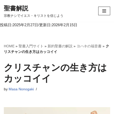
聖書解説
コ
宗教ナシでイエス・キリストを信じよう
ン
投稿日:2025年2月27日/更新日:2026年2月15日
テ
ン
ツ
へ
HOME
»
聖書入門サイト
»
新約聖書の解説
»
ヨハネの福音書
»
ク
ス
リスチャンの生き方はカッコイイ
キ
ッ
クリスチャンの生き方は
プ
カッコイイ
by
Masa Nonogaki