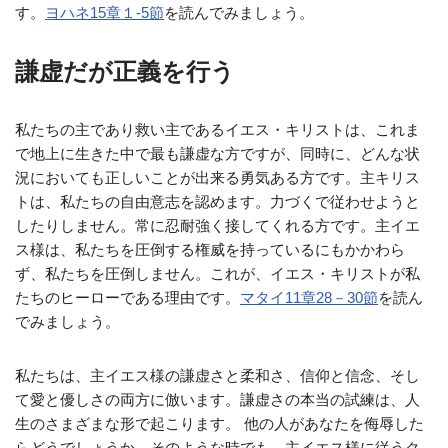
す。
ヨハネ15章１‐5節
を読んでみましょう。
謙虚だが正義を行う
私たちの主であり救い主であるイエス・キリストは、これま
で地上に生きた中で最も謙虚な方ですが、同時に、どんな状
況においても正しいことが出来る勇気ある方です。主キリス
トは、私たちの自由意志を認めます。力づくで従わせようと
したりしません。常に忍耐強く接してくれる方です。主イエ
ス様は、私たちを圧倒する権威を持っているにもかかわら
ず、私たちを圧倒しません。これが、イエス・キリストが私
たちのヒーローである理由です。
マタイ11章28－30節
を読ん
でみましょう。
私たちは、主イエス様の謙虚さと柔和さ、信仰と信念、そし
て愛と優しさの両方に倣います。謙虚さの本当の試練は、人
生のさまざまな形で起こります。 他の人があなたを侮辱した
らどうでしょうか。そのような時でも、主イエス様に従うク