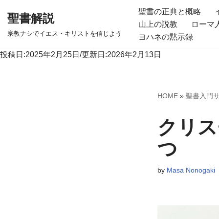
聖書の正典と概略
聖書解説
山上の説教
ローマ
コ
宗教ナシでイエス・キリストを信じよう
ヨハネの黙示録
ン
テ
投稿日:2025年2月25日/更新日:2026年2月13日
ン
ツ
へ
HOME
»
聖書入門
ス
キ
クリス
ッ
つ
プ
by
Masa Nonogaki