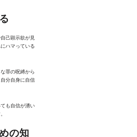
る
や自己顕示欲が見
れにハマっている
うな罪の呪縛から
に自分自身に自信
いても自信が湧い
す。
めの知