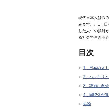
現代日本人は悩
みます。。1．日
した人生の指針が
る社会で生きる
目次
1．日本のス
2．ハッキリ
3．謙虚に自
4．国際化が
結論