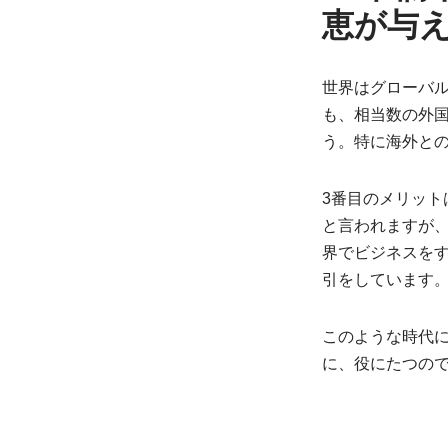
恵が与
世界はグローバ
も、相当数の外
う。特に海外と
3番目のメリッ
と言われますが
界でビジネスを
引をしています
このような時代
に、役にたつの