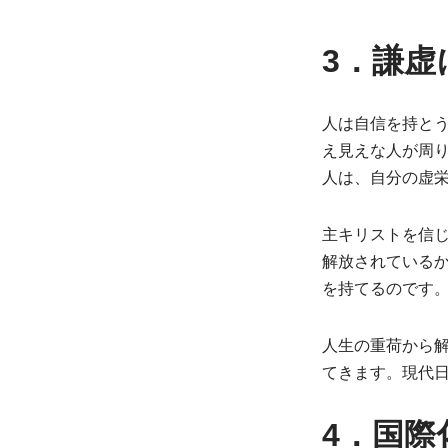
3．謙
人は自信を持と
え見えな人が周
人は、自分の虚
主キリストを信
解放されている
を持てるのです
人生の重荷から
てきます。現代
4．国