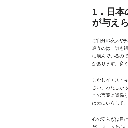
1．日
が与え
ご自分の友人や
通うのは、誰も
に病んでいるの
があります。多
しかしイエス・
さい。わたしか
この言葉に嘘偽
は天にいらして
心の安らぎは目
が、スーッと心