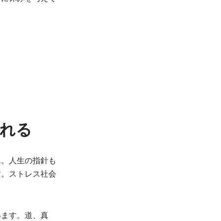
られる
ん。人生の指針も
す。ストレス社会
います。道、真