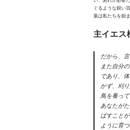
い、あれが必要
ぐるような鋭い
葉は私たちを励
主イエス
だから、言
また自分の
であり、体
かず、刈り
鳥を養って
あなたがた
ばすことが
ように育つ