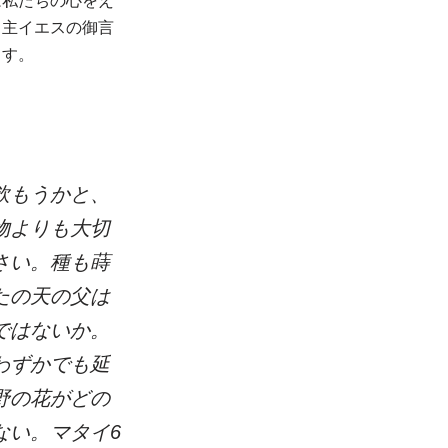
は私たちの心をえ
。主イエスの御言
ます。
飲もうかと、
物よりも大切
さい。種も蒔
たの天の父は
ではないか。
わずかでも延
野の花がどの
ない。マタイ6