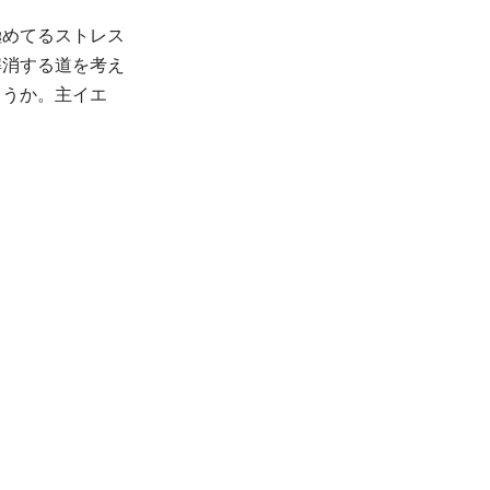
極めてるストレス
解消する道を考え
ょうか。主イエ
。