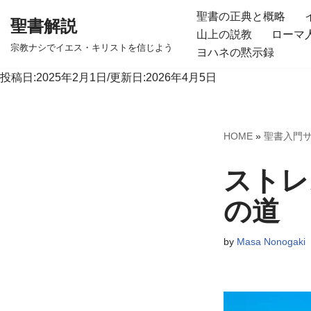
聖書の正典と概略
聖書解説
山上の説教
ローマ
コ
宗教ナシでイエス・キリストを信じよう
ヨハネの黙示録
ン
テ
投稿日:2025年2月1日/更新日:2026年4月5日
ン
ツ
へ
HOME
»
聖書入門
ス
キ
ストレ
ッ
の道
プ
by
Masa Nonogaki