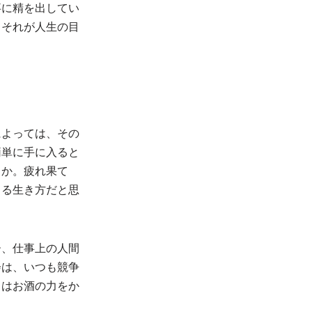
事に精を出してい
、それが人生の目
によっては、その
簡単に手に入ると
うか。疲れ果て
まる生き方だと思
ー、仕事上の人間
会は、いつも競争
ちはお酒の力をか