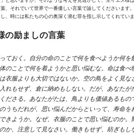
だ」と思いますが、そのような考えを見透かして、主イエス様
言葉、それでいて世界で一番優しい言葉で諭してくださいます
まし、時には私たちの心の奥深く潜む罪を指し示してくれてい
様の励ましの言葉
っておく。自分の命のことで何を食べようか何を
体のことで何を着ようかと思い悩むな。命は食べ
は衣服よりも大切ではないか。空の鳥をよく見な
入れもせず、倉に納めもしない。だが、あなたが
くださる。あなたがたは、鳥よりも価値あるもの
のうちだれが、思い悩んだからといって、寿命を
できようか。なぜ、衣服のことで思い悩むのか。
のか、注意して見なさい。働きもせず、紡ぎもし