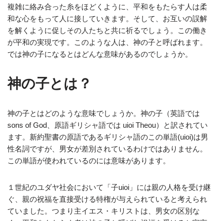
複雑に絡み合った糸をほどくように、平和をもたらす人は柔
和な心をもって人に接していきます。そして、お互いの誤解
を解くように促しその人たちと共に祈るでしょう。この働き
が平和の実現です。このような人は、神の子と呼ばれます。
では神の子になるとはどんな意味があるのでしょうか。
神の子とは？
神の子とはどのような意味でしょうか。神の子（英語では
sons of God、原語ギリシャ語では uioi Theou）と訳されてい
ます。新約聖書の原語であるギリシャ語のこの単語(uioi)は男
性名詞ですが、男女が差別されているわけではありません。
この単語が使われているのには意味があります。
１世紀のユダヤ社会において「子uioi」には親の人格を受け継
ぐ、親の祝福を直接受ける特権が与えられていると考えられ
ていました。つまり主イエス・キリストは、男女の区別な