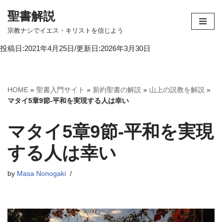
聖書解説
コ
宗教ナシでイエス・キリストを信じよう
ン
投稿日:2021年4月25日/更新日:2026年3月30日
テ
ン
ツ
へ
HOME
»
聖書入門サイト
»
新約聖書の解説
»
山上の説教を解説
»
ス
マタイ5章9節-平和を実現する人は幸い
キ
ッ
マタイ5章9節-平和を実現
プ
する人は幸い
by
Masa Nonogaki