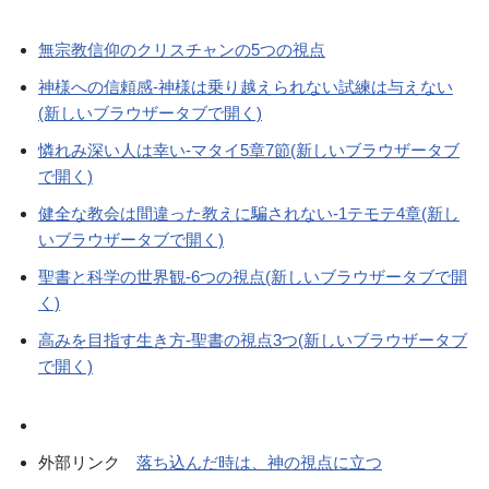
無宗教信仰のクリスチャンの5つの視点
神様への信頼感-神様は乗り越えられない試練は与えない
(新しいブラウザータブで開く)
憐れみ深い人は幸い-マタイ5章7節(新しいブラウザータブ
で開く)
健全な教会は間違った教えに騙されない-1テモテ4章(新し
いブラウザータブで開く)
聖書と科学の世界観-6つの視点(新しいブラウザータブで開
く)
高みを目指す生き方-聖書の視点3つ(新しいブラウザータブ
で開く)
外部リンク
落ち込んだ時は、神の視点に立つ