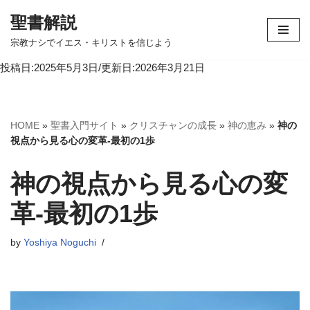
聖書解説
コ
宗教ナシでイエス・キリストを信じよう
ン
投稿日:2025年5月3日/更新日:2026年3月21日
テ
ン
ツ
へ
HOME
»
聖書入門サイト
»
クリスチャンの成長
»
神の恵み
»
神の
ス
視点から見る心の変革-最初の1歩
キ
ッ
神の視点から見る心の変
プ
革-最初の1歩
by
Yoshiya Noguchi