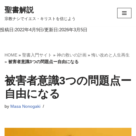
聖書解説
コ
宗教ナシでイエス・キリストを信じよう
ン
投稿日:2022年4月9日/更新日:2026年3月5日
テ
ン
ツ
へ
HOME
»
聖書入門サイト
»
神の救いの計画
»
悔い改めと人生再生
ス
»
被害者意識3つの問題点ー自由になる
キ
ッ
被害者意識3つの問題点ー
プ
自由になる
by
Masa Nonogaki