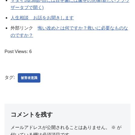
マタイ5章38節-目には目を歯には歯をの意味(新しいブラウ
ザータブで開く)
人生相談 お話をお聞きします
外部リンク
悔い改めとは何ですか？救いに必要なものな
のですか？
Post Views:
6
タグ:
被害者意識
コメントを残す
メールアドレスが公開されることはありません。
※
が
付いている欄は必須項目です