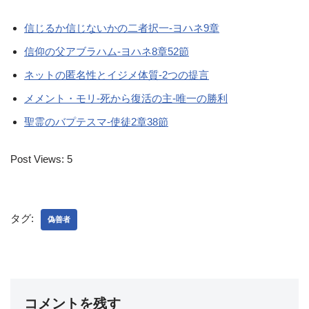
信じるか信じないかの二者択一-ヨハネ9章
信仰の父アブラハム-ヨハネ8章52節
ネットの匿名性とイジメ体質-2つの提言
メメント・モリ-死から復活の主-唯一の勝利
聖霊のバプテスマ-使徒2章38節
Post Views:
5
タグ:
偽善者
コメントを残す