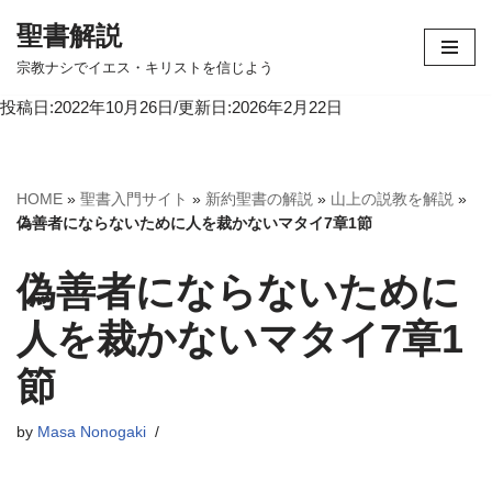
聖書解説
コ
宗教ナシでイエス・キリストを信じよう
ン
投稿日:2022年10月26日/更新日:2026年2月22日
テ
ン
ツ
へ
HOME
»
聖書入門サイト
»
新約聖書の解説
»
山上の説教を解説
»
ス
偽善者にならないために人を裁かないマタイ7章1節
キ
ッ
偽善者にならないために
プ
人を裁かないマタイ7章1
節
by
Masa Nonogaki