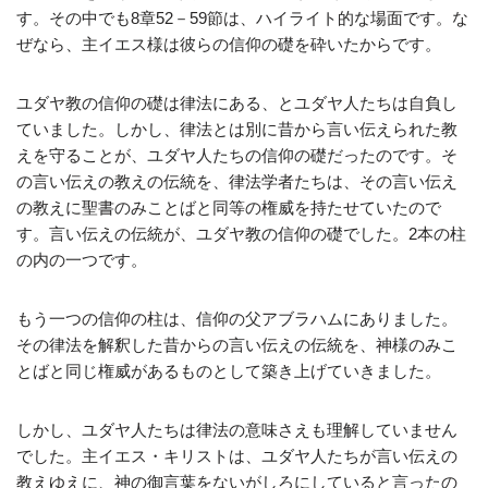
す。その中でも8章52－59節は、ハイライト的な場面です。な
ぜなら、主イエス様は彼らの信仰の礎を砕いたからです。
ユダヤ教の信仰の礎は律法にある、とユダヤ人たちは自負し
ていました。しかし、律法とは別に昔から言い伝えられた教
えを守ることが、ユダヤ人たちの信仰の礎だったのです。そ
の言い伝えの教えの伝統を、律法学者たちは、その言い伝え
の教えに聖書のみことばと同等の権威を持たせていたので
す。言い伝えの伝統が、ユダヤ教の信仰の礎でした。2本の柱
の内の一つです。
もう一つの信仰の柱は、信仰の父アブラハムにありました。
その律法を解釈した昔からの言い伝えの伝統を、神様のみこ
とばと同じ権威があるものとして築き上げていきました。
しかし、ユダヤ人たちは律法の意味さえも理解していません
でした。主イエス・キリストは、ユダヤ人たちが言い伝えの
教えゆえに、神の御言葉をないがしろにしていると言ったの