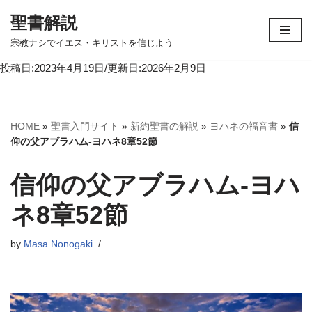
聖書解説
コ
宗教ナシでイエス・キリストを信じよう
ン
投稿日:2023年4月19日/更新日:2026年2月9日
テ
ン
ツ
へ
HOME
»
聖書入門サイト
»
新約聖書の解説
»
ヨハネの福音書
»
信
ス
仰の父アブラハム-ヨハネ8章52節
キ
ッ
信仰の父アブラハム-ヨハ
プ
ネ8章52節
by
Masa Nonogaki