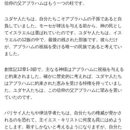
信仰の父アブラハムはもう一つの柱です。
ユダヤ人たちは、自分たちこそアブラハムの子孫であると自
負していました。モーセが律法を与える前から、神の民とし
てイスラエルは選ばれていたのです。ユダヤ人たちは、イス
ラエルの12族の中で、最後の残された部族です。彼らだけ
が、アブラハムの祝福を受ける唯一の民族であると考えてい
ました。
創世記12章1‐3節で、主なる神様はアブラハムに祝福を与える
と約束されました。確かに歴史的に考えれば、ユダヤ人たち
はアブラハムに約束された恵みを受ける特権を持っていまし
た。ユダヤ人たちは、この信仰の父アブラハムに望みを置い
ていたのです。
パリサイ人たちや律法学者たちは、自分たちの権威が脅かさ
れるのを恐れて、主イエス・キリストに何度も罠にはめよう
とします。殺すしかないと考えるようになりますが、自分た