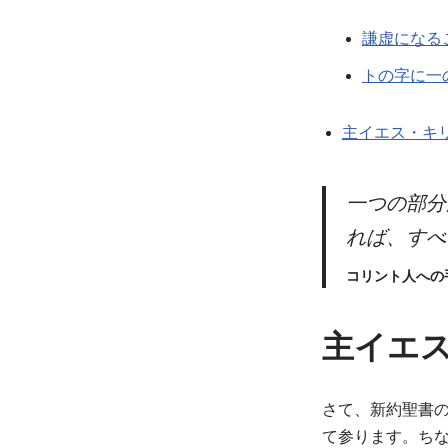
謙虚になる
トの字に一
主イエス・キ
一つの部分
れば、すべ
コリント人への
主イエ
さて、新約聖書
て参ります。ち