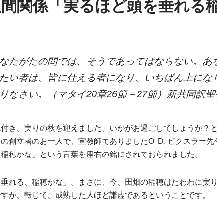
人間関係「実るほど頭を垂れる
なたがたの間では、そうであってはならない。あ
たい者は、皆に仕える者になり、いちばん上にな
りなさい。（マタイ20章26節－27節）新共同訳
色付き、実りの秋を迎えました。いかがお過ごしでしょうか？
の創立者のお一人で、宣教師でありましたO. D. ビクスラー
、稲穂かな」という言葉を座右の銘にされておられました。
を垂れる、稲穂かな」。まさに、今、田畑の稲穂はたわわに実
ですが、転じて、成熟した人ほど謙虚であるということです。