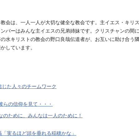
る教会は、一人一人が大切な健全な教会です。主イエス・キリ
メンバーはみんな主イエスの兄弟姉妹です。クリスチャンの間
茶の水キリストの教会の野口良哉伝道者が、お互いに助け合う
明かしています。
信じた人々のチームワーク
彼らの信仰を見て・・・
なのために、みんなは一人のために！
係「実るほど頭を垂れる稲穂かな」