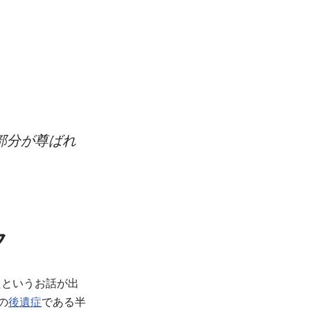
部分が尊ばれ
ク
たというお話が出
の
後
遺
症
である半