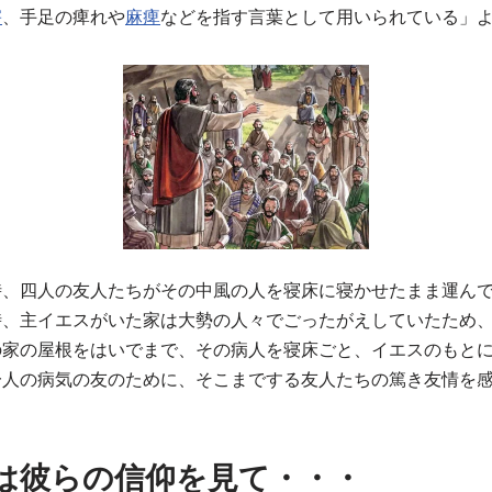
害
、手足の痺れや
麻痺
などを指す言葉として用いられている」
時、四人の友人たちがその中風の人を寝床に寝かせたまま運ん
時、主イエスがいた家は大勢の人々でごったがえしていたため
の家の屋根をはいでまで、その病人を寝床ごと、イエスのもと
一人の病気の友のために、そこまでする友人たちの篤き友情を
は彼らの信仰を見て・・・