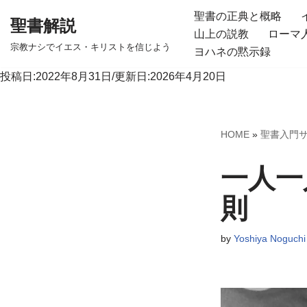
聖書の正典と概略
聖書解説
山上の説教
ローマ
コ
宗教ナシでイエス・キリストを信じよう
ヨハネの黙示録
ン
テ
投稿日:2022年8月31日/更新日:2026年4月20日
ン
ツ
へ
HOME
»
聖書入門
ス
キ
一人一
ッ
則
プ
by
Yoshiya Noguchi