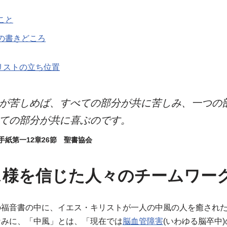
こと
の書きどころ
リストの立ち位置
が苦しめば、すべての部分が共に苦しみ、一つの
ての部分が共に喜ぶのです。
手紙第一12章26節 聖書協会
ス様を信じた人々のチームワー
の福音書の中に、イエス・キリストが一人の中風の人を癒され
なみに、「中風」とは、「現在では
脳血管障害
(いわゆる脳卒中)