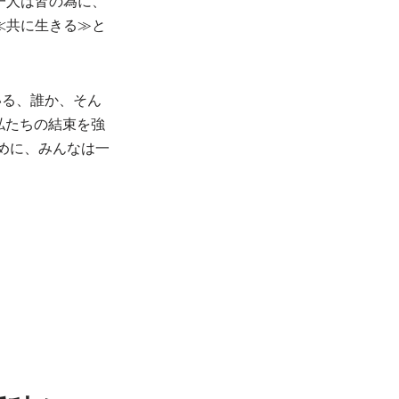
e (一人は皆の為に、
≪共に生きる≫と
る、誰か、そん
私たちの結束を強
なのために、みんなは一