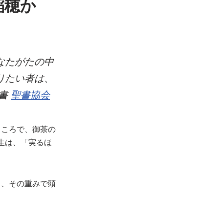
稲穂か
なたがたの中
りたい者は、
聖書
聖書協会
ところで、御茶の
先生は、「実るほ
り、その重みで頭