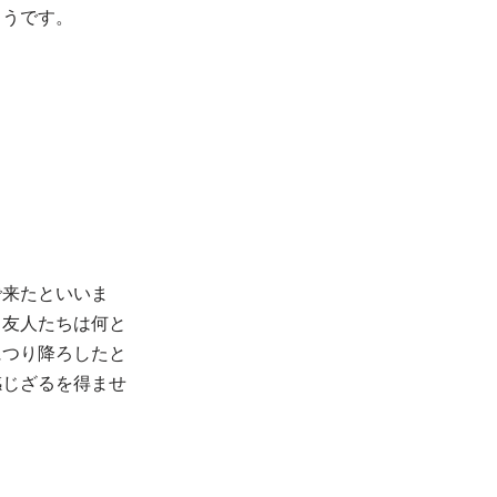
ようです。
で来たといいま
、友人たちは何と
につり降ろしたと
感じざるを得ませ