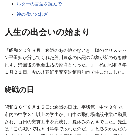
ルターの言葉を読んで
神の救いのわざ
人生の出会いの始まり
「昭和２０年８月、終戦のあの静かなとき、隣のクリスチャ
ン平田姉が貸してくれた賀川豊彦の伝記の印象が私の心を離
れず、帰国後の教会生活の原点となった。」 私は昭和５年
１月３１日、今の北朝鮮平安南道鎮南浦市で生まれました。
終戦の日
昭和２０年８月１５日の終戦の日は、平壌第一中学３年で、
市内の中学３年以上の学生が、山中の飛行場建設作業に動員
され、百日の突貫工事を完成し、夏休みのときでした。先生
は「この戦いで我々は科学で敗れたのだ。」と唇をかんだの