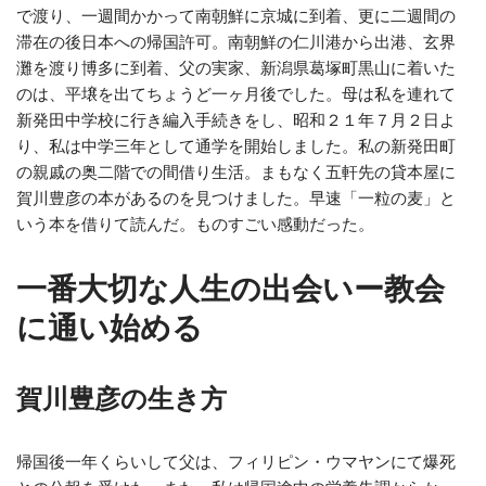
で渡り、一週間かかって南朝鮮に京城に到着、更に二週間の
滞在の後日本への帰国許可。南朝鮮の仁川港から出港、玄界
灘を渡り博多に到着、父の実家、新潟県葛塚町黒山に着いた
のは、平壌を出てちょうど一ヶ月後でした。母は私を連れて
新発田中学校に行き編入手続きをし、昭和２１年７月２日よ
り、私は中学三年として通学を開始しました。私の新発田町
の親戚の奥二階での間借り生活。まもなく五軒先の貸本屋に
賀川豊彦の本があるのを見つけました。早速「一粒の麦」と
いう本を借りて読んだ。ものすごい感動だった。
一番大切な人生の出会いー教会
に通い始める
賀川豊彦の生き方
帰国後一年くらいして父は、フィリピン・ウマヤンにて爆死