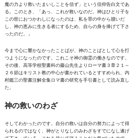
魔の力より救いたまいしことを信ず」という信仰告白文であ
る。このとき、「あっ、これが救いなのだ。神はひとり子を
この世におつかわしになったのは、私を罪の中から贖いだ
し、神の恵みに生きる者にするため、自らの身を捧げて下さ
ったのだ。」
今まで心に響かなかったことばが、神のことばとして心を打
つようになったのです。これこそ神の御霊の働きなのです。
その後、高等学校聖書科の藤山先生よりローマ書３章２１～
２６節はキリスト教の中心が書かれているとすすめられ、内
村鑑三の聖書注解全集ロマ書の研究を手引書として読み直し
た。
神の救いのわざ
そしてわかったのです。自分の救いは自分の努力によって得
られるのではなく、神がとりなしのみわざをすでになし遂げ