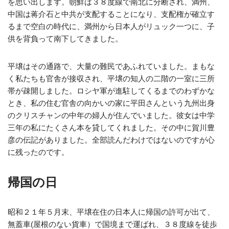
を思い出します。朝鮮は３８度線で南北に分断され、満州、
中国は蒋介石と中共が支配することになり、支配権が確立す
るまで空白の時代に、満州から日本人がリュック一つに、子
供を背負って南下してきました。
平壌はその通路で、大量の難民であふれていました。まもな
く私たちも官舎が接収され、平壌の知人の二階の一室に三所
帯が疎開しました。ロシヤ軍が進駐してくるまでのわずかな
とき、私の住む官舎の向かいの家に平田さんという九州出身
のクリスチャンの中年の婦人が住んでいました。彼女は中学
三年の私にたくさん本を貸してくれました。その中に賀川豊
彦の伝記がありました。全部読んだわけではないのですが心
に残ったのです。
帰国の日
昭和２１年５月末、平壌在住の日本人に帰国の許可が出て、
無蓋車(屋根のない貨車）で国境まで運ばれ、３８度線を徒歩