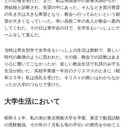
との公報を受けた。また、私は帰国途中の栄養失調からか、
肺結核と診断され、失望の中にあった。そんなとき賀川豊彦
の生き方は大きな希望となり、教会へ行ってみたいという願
望が大きくなっていった。幸い高校二年の友人が教会へ案内
してくれた。その日は青年会の日で、女学生もいっしょにゲ
ームをして遊んだ。
当時は男女別学で女学生もいっしょの生活は新鮮で、新しい
時代の象徴のように思われた。その後、教会での説教はあま
り心に響いてこなかったが、楽しい教会生活で礼拝のみ守る
生活が続いた。高校卒業後一年目のクリスマスのときに（昭
和２５年）私は洗礼を受けた。キリストの救いはわからなか
ったが入学のつもりで受けた。
大学生活において
昭和３１年、私の弟が東京商船大学を卒業、東京で船員試験
の受験勉強、その年の７月私も母の手伝いの商売をやめて上