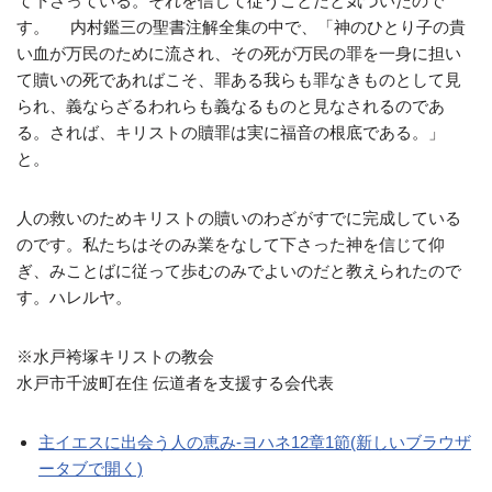
て下さっている。それを信じて従うことだと気づいたので
す。 内村鑑三の聖書注解全集の中で、「神のひとり子の貴
い血が万民のために流され、その死が万民の罪を一身に担い
て贖いの死であればこそ、罪ある我らも罪なきものとして見
られ、義ならざるわれらも義なるものと見なされるのであ
る。されば、キリストの贖罪は実に福音の根底である。」
と。
人の救いのためキリストの贖いのわざがすでに完成している
のです。私たちはそのみ業をなして下さった神を信じて仰
ぎ、みことばに従って歩むのみでよいのだと教えられたので
す。ハレルヤ。
※水戸袴塚キリストの教会
水戸市千波町在住 伝道者を支援する会代表
主イエスに出会う人の恵み-ヨハネ12章1節(新しいブラウザ
ータブで開く)