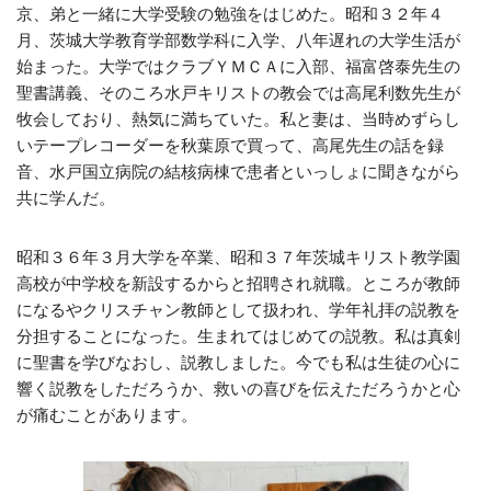
京、弟と一緒に大学受験の勉強をはじめた。昭和３２年４
月、茨城大学教育学部数学科に入学、八年遅れの大学生活が
始まった。大学ではクラブＹＭＣＡに入部、福富啓泰先生の
聖書講義、そのころ水戸キリストの教会では高尾利数先生が
牧会しており、熱気に満ちていた。私と妻は、当時めずらし
いテープレコーダーを秋葉原で買って、高尾先生の話を録
音、水戸国立病院の結核病棟で患者といっしょに聞きながら
共に学んだ。
昭和３６年３月大学を卒業、昭和３７年茨城キリスト教学園
高校が中学校を新設するからと招聘され就職。ところが教師
になるやクリスチャン教師として扱われ、学年礼拝の説教を
分担することになった。生まれてはじめての説教。私は真剣
に聖書を学びなおし、説教しました。今でも私は生徒の心に
響く説教をしただろうか、救いの喜びを伝えただろうかと心
が痛むことがあります。