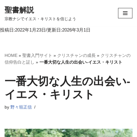
聖書解説
コ
宗教ナシでイエス・キリストを信じよう
ン
投稿日:2022年1月23日/更新日:2026年3月1日
テ
ン
ツ
へ
HOME
»
聖書入門サイト
»
クリスチャンの成長
»
クリスチャンの
ス
信仰告白と証し
»
一番大切な人生の出会い-イエス・キリスト
キ
ッ
一番大切な人生の出会い-
プ
イエス・キリスト
by
野々垣正信