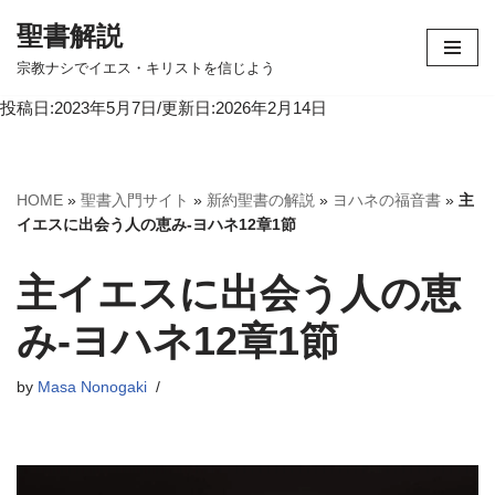
聖書解説
コ
宗教ナシでイエス・キリストを信じよう
ン
投稿日:2023年5月7日/更新日:2026年2月14日
テ
ン
ツ
へ
HOME
»
聖書入門サイト
»
新約聖書の解説
»
ヨハネの福音書
»
主
ス
イエスに出会う人の恵み-ヨハネ12章1節
キ
ッ
主イエスに出会う人の恵
プ
み-ヨハネ12章1節
by
Masa Nonogaki