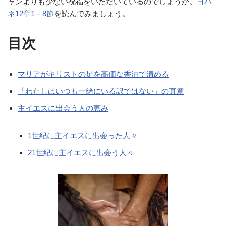
ャンよりも少ない祝福をいただいているのでしょうか。
ヨハ
ネ12章1－8節
を読んでみましょう。
目次
マリアがキリストの足を高価な香油で清める
「わたしはいつも一緒にいる訳ではない」の真意
主イエスに出会う人の恵み
1世紀に主イエスに出会った人々
21世紀に主イエスに出会う人々