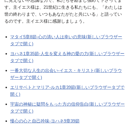
に見えない不思議な力で、私たちを励まし強めて下さってま
す。主イエス様は、21世紀に生きる私たちにも、「わたしは
世の終わりまで、いつもあなたがたと共にいる」と語ってい
るのです。主イエス様に感謝しましょう。
マタイ5章8節-心の清い人は幸いの意味(新しいブラウザー
タブで開く)
ヨハネ1章35節-人生を変える神の愛の力(新しいブラウザー
タブで開く)
一番大切な人生の出会い-イエス・キリスト(新しいブラウ
ザータブで開く)
エリサベトとマリア-ルカ1章39節(新しいブラウザータブで
開く)
宇宙の神秘に疑問をもった方の信仰告白(新しいブラウザー
タブで開く)
慢心の心と自己吟味-ヨハネ9章39節