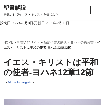
聖書解説
コ
宗教ナシでイエス・キリストを信じよう
ン
投稿日:2023年5月9日/更新日:2026年2月11日
テ
ン
ツ
へ
HOME
»
聖書入門サイト
»
新約聖書の解説
»
ヨハネの福音書
»
イ
ス
エス・キリストは平和の使者-ヨハネ12章12節
キ
ッ
イエス・キリストは平和
プ
の使者-ヨハネ12章12節
by
Masa Nonogaki