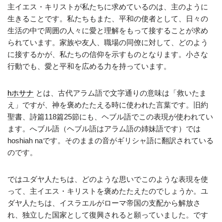
主イエス・キリストが私たちに求めているのは、主のように
生きることです。私たちもまた、平和の使者として、日々の
生活の中で周囲の人々に愛と理解をもって接することが求め
られています。家族や友人、職場の同僚に対して、どのよう
に接するかが、私たちの信仰を示すものとなります。小さな
行動でも、愛と平和を広める力を持っています。
hホサナ
とは、古代アラム語で文字通りの意味は「救いたま
え」ですが、神を褒めたたえる時に使われた言葉です。旧約
聖書、詩篇118篇25節にも、ヘブル語でこの表現が使われてい
ます。へブル語（ヘブル語はアラム語の姉妹語です）では
hoshiah naです。そのままの音がギリシャ語に翻訳されている
のです。
ではユダヤ人たちは、どのような思いでこのような表現を使
って、主イエス・キリストを褒めたたえたのでしょうか。ユ
ダヤ人たちは、イスラエルがローマ帝国の支配から解放さ
れ、独立した国家として復興されると願っていました。です