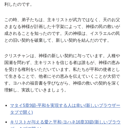
利したのです。
この時、弟子たちは、主キリストが武力ではなく、天のお父
さまなる神様が計画した十字架によって、神様の民の救いが
成されることを知ったのです。天の神様は、イスラエルの民
との旧い契約を破棄して、新しい契約を結んだのです。
クリスチャンは、神様の新しい契約に与っています。人種や
国瀬を問わず、主キリストを信じる者は誰もが、神様の恵み
を受ける権利をいただいています。私たちが平和の使者とし
て生きることで、他者にその恵みを伝えていくことが大切で
す。ヨハネの福音書を学びながら、神様の救いの契約を深く
理解し、実践していきましょう。
マタイ5章9節-平和を実現する人は幸い(新しいブラウザー
タブで開く)
キリストが与える愛と平和-ヨハネ16章33節(新しいブラウ