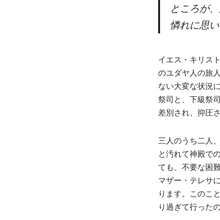
ところが、
憐れに思
イエス・キリス
のユダヤ人の旅
ない大変な状況
祭司と、下級祭
差別され、抑圧
三人のうち二人
と汚れて神殿で
ても、不要な困
マザー・テレサ
ります。このこと
り過ぎて行った