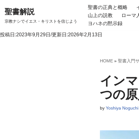
聖書の正典と概略
聖書解説
山上の説教
ローマ
コ
宗教ナシでイエス・キリストを信じよう
ヨハネの黙示録
ン
テ
投稿日:2023年9月29日/更新日:2026年2月13日
ン
ツ
へ
HOME
»
聖書入門
ス
キ
インマ
ッ
つの原
プ
by
Yoshiya Noguchi