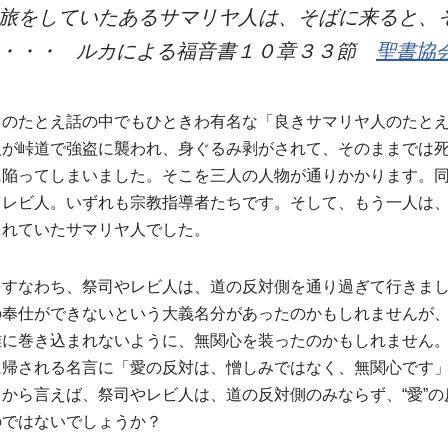
旅をしていたあるサマリヤ人は、そばに来ると、
い・・・ ルカによる福音書１０章３３節
聖書協
トのたとえ話の中でもひときわ有名な「良きサマリヤ人のたと
人が峠道で強盗に襲われ、身ぐるみ剥がされて、そのままでは
に陥ってしまいました。そこを三人の人物が通りかかります。
司レビ人。いずれも宗教指導者たちです。そして、もう一人は
されていたサマリヤ人でした。
、すなわち、祭司やレビ人は、道の反対側を通り過ぎて行きま
の奉仕ができないという大義名分があったのかもしれませんが
難に巻き込まれないように、無関心を装ったのかもしれません
に帰される名言に「愛の反対は、憎しみではなく、無関心です
から言えば、祭司やレビ人は、道の反対側のみならず、“愛”の
のではないでしょうか？