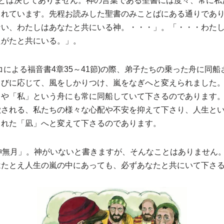
ことは決してありません。神の言葉である聖書には度々、常に私
られています。先程お読みした聖書のみことばにある通りであ
ない、わたしはあなたと共にいる神。・・・」。「・・・わた
たがたと共にいる。」。
コによる福音書4章35～41節)の際、弟子たちの乗った舟に同
叫びに応じて、風をしかりつけ、嵐をなぎへと変えられました
」や「私」という舟にも常に同船していて下さるのであります
徴される、私たちの様々な心配や不安を抑えて下さり、人生と
された「凪
」へと変えて下さるのであります。
神無月」。神がいないと書きますが、そんなことはありません
はたとえ人生の嵐の中にあっても、必ずあなたと共にいて下さ