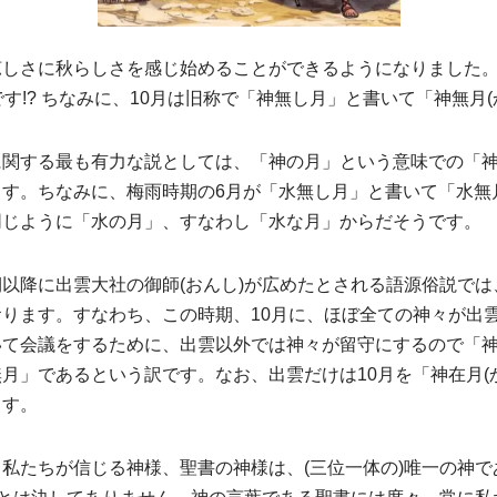
涼しさに秋らしさを感じ始めることができるようになりました
です!? ちなみに、10月は旧称で「神無し月」と書いて「神無月(
に関する最も有力な説としては、「神の月」という意味での「
す。ちなみに、梅雨時期の6月が「水無し月」と書いて「水無月
同じように「水の月」、すなわし「水な月」からだそうです。
以降に出雲大社の御師(おんし)が広めたとされる語源俗説では
ります。すなわち、この時期、10月に、ほぼ全ての神々が出雲
いて会議をするために、出雲以外では神々が留守にするので「
月」であるという訳です。なお、出雲だけは10月を「神在月(
ます。
私たちが信じる神様、聖書の神様は、(三位一体の)唯一の神で