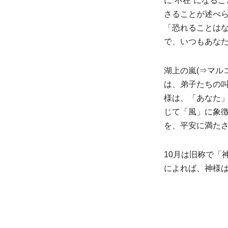
に“不在”になる
さることが述べ
「恐れることは
で、いつもあな
湖上の嵐(⇒マル
は、弟子たちの
様は、「あなた
じて「風」に象
を、平安に満た
10月は旧称で「
によれば、神様