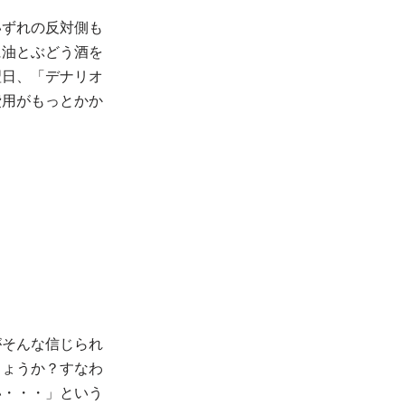
いずれの反対側も
に油とぶどう酒を
翌日、「デナリオ
費用がもっとかか
がそんな信じられ
しょうか？すなわ
い・・・」という