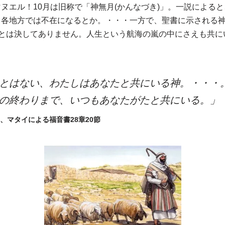
ヌエル！10月は旧称で「神無月(かんなづき)」。一説による
、各地方では不在になるとか。・・・一方で、聖書に示される
ことは決してありません。人生という航海の嵐の中にさえも共に
とはない、わたしはあなたと共にいる神。・・・
世の終わりまで、いつもあなたがたと共にいる。
節、マタイによる福音書28章20節