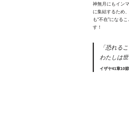
神無月にもインマ
に集結するため
も“不在”になる
す！
「恐れるこ
わたしは
イザヤ41章10