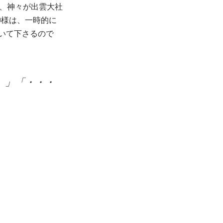
と、神々が出雲大社
神様は、一時的に
いて下さるので
。」「・・・
」