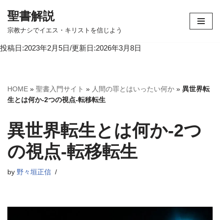
聖書解説
コ
宗教ナシでイエス・キリストを信じよう
ン
投稿日:2023年2月5日/更新日:2026年3月8日
テ
ン
ツ
へ
HOME
»
聖書入門サイト
»
人間の罪とはいったい何か
»
異世界転
ス
生とは何か-2つの視点-転移転生
キ
ッ
異世界転生とは何か-2つ
プ
の視点-転移転生
by
野々垣正信