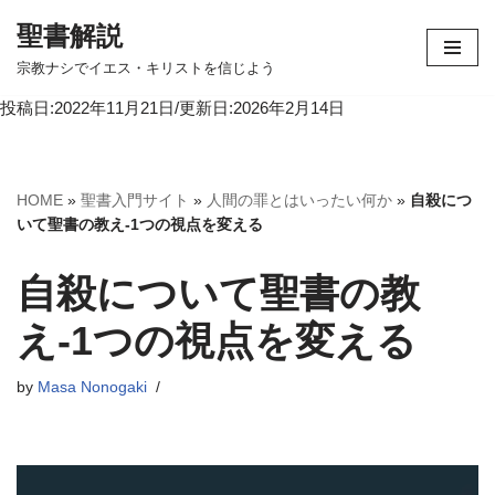
聖書解説
コ
宗教ナシでイエス・キリストを信じよう
ン
投稿日:2022年11月21日/更新日:2026年2月14日
テ
ン
ツ
へ
HOME
»
聖書入門サイト
»
人間の罪とはいったい何か
»
自殺につ
ス
いて聖書の教え-1つの視点を変える
キ
ッ
自殺について聖書の教
プ
え-1つの視点を変える
by
Masa Nonogaki