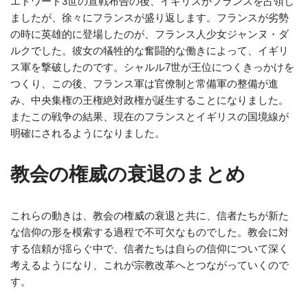
エドワード3世の宣戦布告の後、イギリスがフランスを占領し
ましたが、徐々にフランスが盛り返します。フランスが劣勢
の時に英雄的に登場したのが、フランス人少女ジャンヌ・ダ
ルクでした。彼女の犠牲的な奮闘的な働きによって、イギリ
ス軍を撃破したのです。シャルル7世が王位につくきっかけを
つくり、この後、フランス軍は官僚制と常備軍の整備が進
み、中央集権の王権絶対政権が誕生することになりました。
またこの戦争の結果、現在のフランスとイギリスの国境線が
明確にされるようになりました。
教会の権威の衰退のまとめ
これらの動きは、教会の権威の衰退と共に、信者たちが新た
な信仰の形を模索する過程で不可欠なものでした。教会に対
する信頼が揺らぐ中で、信者たちは自らの信仰について深く
考えるようになり、これが宗教改革へとつながっていくので
す。