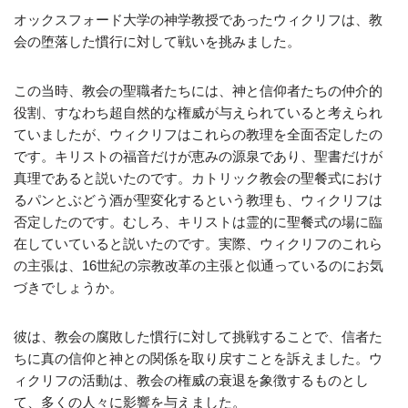
オックスフォード大学の神学教授であったウィクリフは、教
会の堕落した慣行に対して戦いを挑みました。
この当時、教会の聖職者たちには、神と信仰者たちの仲介的
役割、すなわち超自然的な権威が与えられていると考えられ
ていましたが、ウィクリフはこれらの教理を全面否定したの
です。キリストの福音だけが恵みの源泉であり、聖書だけが
真理であると説いたのです。カトリック教会の聖餐式におけ
るパンとぶどう酒が聖変化するという教理も、ウィクリフは
否定したのです。むしろ、キリストは霊的に聖餐式の場に臨
在していていると説いたのです。実際、ウィクリフのこれら
の主張は、16世紀の宗教改革の主張と似通っているのにお気
づきでしょうか。
彼は、教会の腐敗した慣行に対して挑戦することで、信者た
ちに真の信仰と神との関係を取り戻すことを訴えました。ウ
ィクリフの活動は、教会の権威の衰退を象徴するものとし
て、多くの人々に影響を与えました。