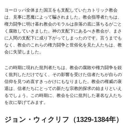
ヨーロッパ全体また国王をも支配していたカトリック教会
は、見事に悪魔によって騙されました。教会指導者たちは、
権力闘争に明け暮れ教会のモラルは奈落の底に落ちるがごと
く腐敗していきました。神の支配下にあるべき教会が、まさ
に人間の支配下に成り下がってしまったのです。言うまでも
なく、教会のこれらの権力闘争と世俗化を見た人たちは、教
会に失望しました。
この時期に現れた批判者たちは、教会の腐敗や権力闘争を鋭
く批判しただけでなく、その影響を受けた信者たちが自らの
信仰を見つめ直すきっかけにもなりました。教会の権威の衰
退は、信者たちにとっての新たな宗教的探求の始まりといえ
るでしょう。この時期に、教会を公に批判した著名な人たち
を次に挙げてみます。
ジョン・ウィクリフ（1329-1384年）