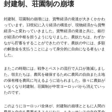
封建制、荘園制の崩壊
封建制、荘園制の崩壊には、貨幣経済の発達が大きくかかわ
っています。13世紀に入り経済の構造が、現物経済から貨幣
経済へと変わっていきました。貨幣経済の発達と共に、銀行
が経済の中枢を担うようになりました。農奴たちは、わずか
ながら貯蓄をすることができたのです。農奴の中には、多額
の解放金を支払うことによって身分的に自由になる者もいま
した。
またこの時期には、戦争とペストの流行で人口が激減しまし
た。領主たちは、農民を確保するために農民の自由また土地
の保有権を農民に与えるように迫られました。徐々に農奴が
いなくなり封建制、荘園制が中世ヨーロッパから消えていっ
たのです。
このようにヨーロッパ全体が、封建制の崩壊とともに人間の
尊厳と自由を尊重するようになり、ルネッサンスの文化革命