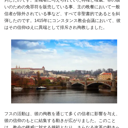
いのための免罪符を販売している事、主の晩餐において一般
信者が除外されている事など、すべて非聖書的であるとを糾
弾したのです。1415年にコンスタンス教会会議において、彼
はその信仰ゆえに異端として排斥され殉教しました。
フスの活動は、彼の殉教を通じて多くの信者に影響を与え、
彼の信仰のもとに結集する動きが広がりました。このこと
は、教会の権威に対する挑戦となり、さらなる改革の動きへ