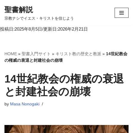
聖書解説
コ
宗教ナシでイエス・キリストを信じよう
ン
投稿日:2025年8月5日/更新日:2026年2月21日
テ
ン
ツ
へ
HOME
»
聖書入門サイト
»
キリスト教の歴史と教派
»
14世紀教会
ス
の権威の衰退と封建社会の崩壊
キ
ッ
14世紀教会の権威の衰退
プ
と封建社会の崩壊
by
Masa Nonogaki