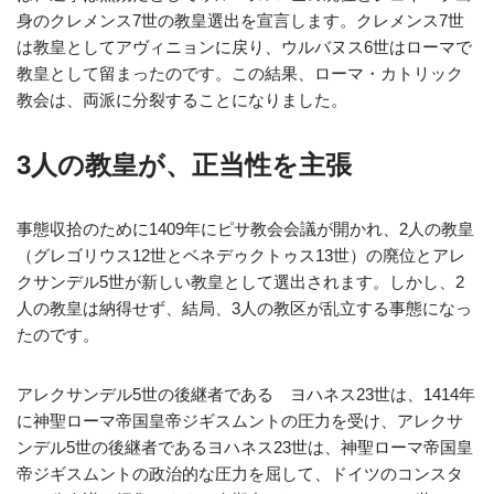
身のクレメンス7世の教皇選出を宣言します。クレメンス7世
は教皇としてアヴィニョンに戻り、ウルバヌス6世はローマで
教皇として留まったのです。この結果、ローマ・カトリック
教会は、両派に分裂することになりました。
3人の教皇が、正当性を主張
事態収拾のために1409年にピサ教会会議が開かれ、2人の教皇
（グレゴリウス12世とベネデゥクトゥス13世）の廃位とアレ
クサンデル5世が新しい教皇として選出されます。しかし、2
人の教皇は納得せず、結局、3人の教区が乱立する事態になっ
たのです。
アレクサンデル5世の後継者である ヨハネス23世は、1414年
に神聖ローマ帝国皇帝ジギスムントの圧力を受け、アレクサ
ンデル5世の後継者であるヨハネス23世は、神聖ローマ帝国皇
帝ジギスムントの政治的な圧力を屈して、ドイツのコンスタ