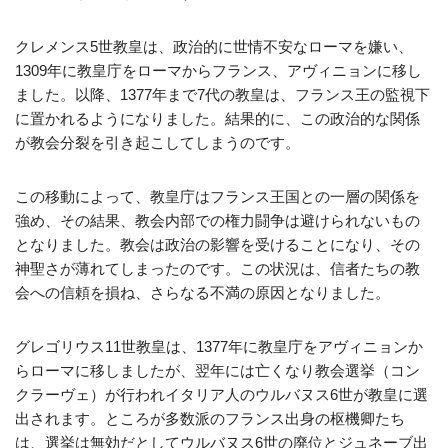
クレメンス5世教皇は、政治的に世情不安なローマを嫌い、
1309年に教皇庁をローマからフランス、アヴィニョンに移し
ました。以降、1377年まで7代の教皇は、フランス王の監視下
に置かれるようになりました。結果的に、この政治的な関係
が教会分裂を引き起こしてしまうのです。
この移動によって、教皇庁はフランス王国との一層の関係を
強め、その結果、教会内部での権力闘争は避けられないもの
となりました。教会は政治の影響を受けることになり、その
神聖さが薄れてしまったのです。この状況は、信者たちの教
会への信頼を損ね、さらなる不満の原因となりました。
グレゴリウス11世教皇は、1377年に教皇庁をアヴィニョンか
らローマに移しましたが、翌年には亡くなり教会選挙（コン
クラーヴェ）が行われイタリア人のウルバヌス6世が教皇に選
出されます。ところが多数派のフランス出身の枢機卿たち
は、選挙は無効だとしてウルバヌス6世の廃位とジュネーブ出