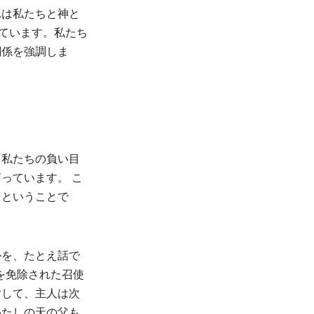
れは私たちと神と
しています。私たち
関係を強調しま
「私たちの負い目
っています。 こ
るということで
かを、たとえ話で
を免除された召使
対して、主人は次
わたしの天の父も