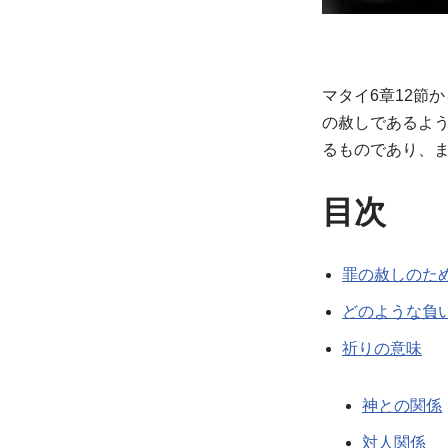
マタイ6章12節
の赦しであるよ
るものであり、
目次
罪の赦しのた
どのような負
祈りの意味
神との関係
対人関係