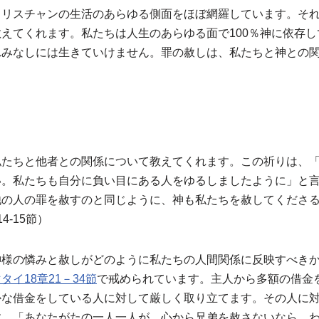
クリスチャンの生活のあらゆる側面をほぼ網羅しています。そ
えてくれます。私たちは人生のあらゆる面で100％神に依存
れみなしには生きていけません。罪の赦しは、私たちと神との
私たちと他者との関係について教えてくれます。この祈りは、
。私たちも自分に負い目にある人をゆるしましたように」と言
他の人の罪を赦すのと同じように、神も私たちを赦してくださ
4-15節）
神様の憐みと赦しがどのように私たちの人間関係に反映すべき
タイ18章21－34節
で戒められています。主人から多額の借金
かな借金をしている人に対して厳しく取り立てます。その人に
す。「あなたがたの一人一人が、心から兄弟を赦さないなら、