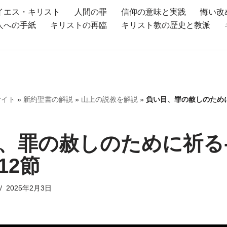
イエス・キリスト
人間の罪
信仰の意味と実践
悔い改
人への手紙
キリストの再臨
キリスト教の歴史と教派
サイト
»
新約聖書の解説
»
山上の説教を解説
»
負い目、罪の赦しのため
、罪の赦しのために祈る
12節
2025年2月3日