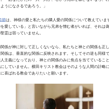
じようになさるであろう。」
1節
は、神様の愛と私たちの隣人愛の関係について教えていま
神を愛している」と言いながら兄弟を憎む者がいれば、それは
の聖霊は宿っていません。
の関係が神に対して正しくないなら、私たちと神との関係も正
な関係は、垂直的な関係に反映されます。そしてその逆も同様
個人主義になっており、神との関係のみに焦点を当てているこ
気にしていません。横田キリスト教会はそのような人間の計略
様に喜ばれる教会でありたいと願います。