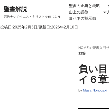
聖書の正典と概略
聖書解説
山上の説教
ローマ
コ
宗教ナシでイエス・キリストを信じよう
ヨハネの黙示録
ン
テ
投稿日:2025年2月3日/更新日:2026年2月10日
ン
ツ
へ
HOME
»
聖書入門
ス
12節
キ
負い目
ッ
プ
イ６章
by
Masa Nonogaki