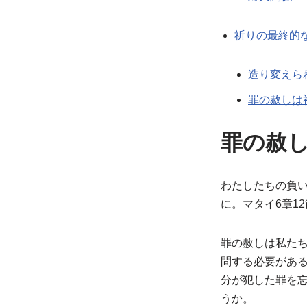
祈りの最終的
造り変えら
罪の赦しは
罪の赦
わたしたちの負
に。マタイ6章1
罪の赦しは私た
問する必要があ
分が犯した罪を
うか。