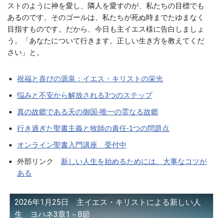
ストのように神を愛し、隣人を愛すのが、私たちの目標でも
あるのです。そのゴールは、私たちが死ぬ時までたゆまなく
目指すものです。だから、今日も主イエス様に告白しましょ
う。「あなたについて行きます。正しい生き方を教えてくだ
さい」と。
祝福と喜びの源泉：イエス・キリストの栄光
悩みと不安から解放される3つのステップ
真の故郷である天の御国-唯一の霊なる故郷
行き過ぎた聖書主義と牧師の責任-1つの問題点
オンライン聖書入門講座 受付中
外部リンク
新しい人生を始めるためには、大事なコツが
ある
2026年1月25日 主イエス・キリストによる新しい人
生 ヨハネ3章1－8節