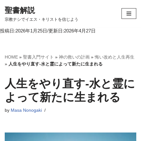
聖書解説
コ
宗教ナシでイエス・キリストを信じよう
ン
投稿日:2026年1月25日/更新日:2026年4月27日
テ
ン
ツ
へ
HOME
»
聖書入門サイト
»
神の救いの計画
»
悔い改めと人生再生
ス
»
人生をやり直す-水と霊によって新たに生まれる
キ
ッ
人生をやり直す-水と霊に
プ
よって新たに生まれる
by
Masa Nonogaki