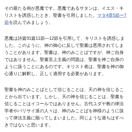
その最たる例が悪魔です。悪魔であるサタンは、イエス・キ
リストを誘惑したとき、聖書を引用しました。
マタ4章5節ー7
節
を読んでみましょう。
悪魔は詩篇91篇11節―12節を引用して、キリストを誘惑しま
した。このように、神の御心に反して聖書は悪用されてしま
うことがあります。聖書は、神のみことばですが、神ご自身
ではありません。聖書至上主義の問題は、聖書を神ご自身の
ように扱うことにあるのです。キリスト者は、聖書を神の御
心通りに解釈し、正しく適用する必要があります。
聖書を神のみことばとして信じることは、天の神を信じるこ
とから出ています。しかし、天の神を信じることは、聖書を
信じることはイコールではありません。古代ユダヤ教の律法
学者やパリサイ派の人々は、神のみことばを神様のように扱
って律法主義に陥ってしまいました。同じような過ちはすべ
きではないと思います。