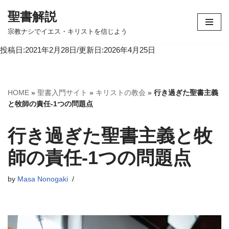
聖書解説
コ
宗教ナシでイエス・キリストを信じよう
ン
投稿日:2021年2月28日/更新日:2026年4月25日
テ
ン
ツ
へ
HOME
»
聖書入門サイト
»
キリストの教会
»
行き過ぎた聖書主義
ス
と牧師の責任-1つの問題点
キ
ッ
行き過ぎた聖書主義と牧
プ
師の責任-1つの問題点
by
Masa Nonogaki