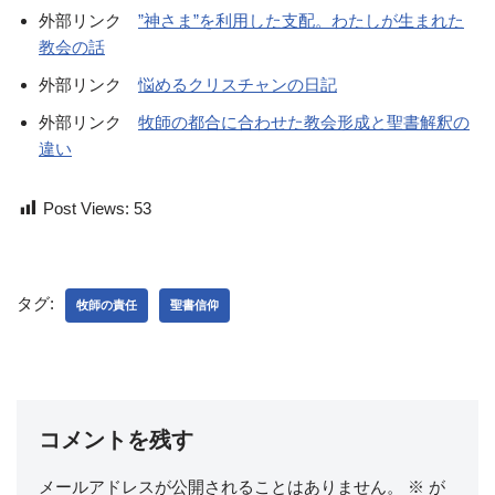
外部リンク
”神さま”を利用した支配。わたしが生まれた
教会の話
外部リンク
悩めるクリスチャンの日記
外部リンク
牧師の都合に合わせた教会形成と聖書解釈の
違い
Post Views:
53
タグ:
牧師の責任
聖書信仰
コメントを残す
メールアドレスが公開されることはありません。
※
が