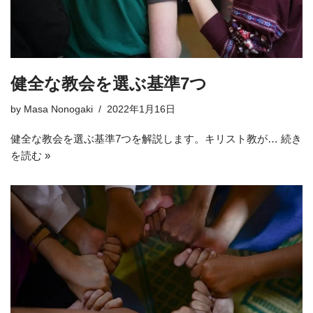
健全な教会を選ぶ基準7つ
by
Masa Nonogaki
2022年1月16日
健全な教会を選ぶ基準7つを解説します。キリスト教が…
続き
を読む »