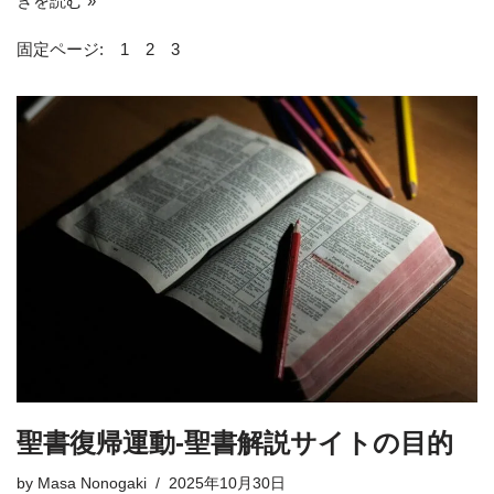
きを読む »
固定ページ:
1
2
3
聖書復帰運動-聖書解説サイトの目的
by
Masa Nonogaki
2025年10月30日