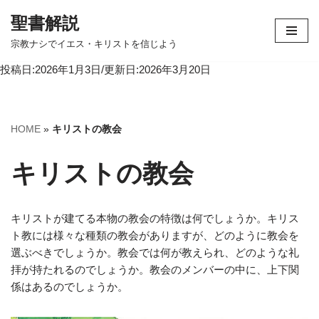
聖書解説
コ
宗教ナシでイエス・キリストを信じよう
ン
投稿日:2026年1月3日/更新日:2026年3月20日
テ
ン
ツ
へ
HOME
»
キリストの教会
ス
キ
キリストの教会
ッ
プ
キリストが建てる本物の教会の特徴は何でしょうか。キリス
ト教には様々な種類の教会がありますが、どのように教会を
選ぶべきでしょうか。教会では何が教えられ、どのような礼
拝が持たれるのでしょうか。教会のメンバーの中に、上下関
係はあるのでしょうか。