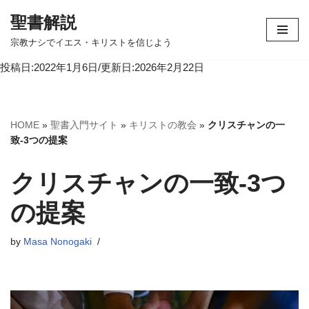
聖書解説
コ
宗教ナシでイエス・キリストを信じよう
ン
投稿日:2022年1月6日/更新日:2026年2月22日
テ
ン
ツ
へ
HOME
»
聖書入門サイト
»
キリストの教会
»
クリスチャンの一
ス
致-3つの提案
キ
ッ
クリスチャンの一致-3つ
プ
の提案
by
Masa Nonogaki