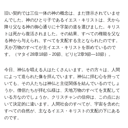
旧い契約では三位一体の神の概念は、まだ啓示されていませ
んでした。神のひとり子であるイエス・キリストは、天から
降り父なる神の御心通りに十字架の道を選びました。キリス
トは死から復活されました。その結果、すべての権能を父な
る神から与えられ、すべてを支配する主となられたのです。
天か万物のすべてが主イエス・キリストを崇めているので
す。（マタイ28章18節－20節、ピリピ2章9節―10節）。
今日、神仏を唱える人はたくさんいます。その方々は、人間
によって造られた像を拝んでいます。神仏に拝む心を持って
いても、その人たちは神仏と主従関係を結んでいるのでしょ
うか。僧侶たちが拝む仏様は、天地万物のすべてを支配して
いる方なのでしょうか。クリスチャンの信仰は、この点にお
いて決定的に違います。人間社会のすべてが、宇宙を含めた
すべての自然が、主なるイエス・キリストの支配の下にある
のです。