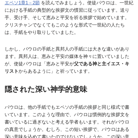
エペソ1章1－2節
を読んでみましょう。使徒パウロは、一世紀
における手紙の典型的な挨拶文の慣習に従っています。送り
手、受け手、そして恵みと平安を祈る挨拶で始めています。
クリスチャンでなくてもこのような形式で一世紀の人たち
は、手紙をやり取りしていました。
しかし、パウロの手紙と異邦人の手紙には大きな違いがあり
ます。異邦人は、恵みと平安の媒体を神々に置いていました
が、使徒パウロは「恵みと平安が
父である神と主イエス・キ
リスト
からあるように」と祈っています。
隠された深い神学的意味
パウロは、他の手紙でもエペソの手紙の挨拶と同じ様式で書
いています。このような理由で、パウロは慣例的な挨拶文を
書いているに過ぎないと考える学者もいます。それがパウロ
の真意でしょうか。むしろ、この短い挨拶で、パウロはある
深い意味を込めて書いたのではないでしょうか。この深い意