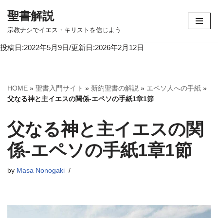
聖書解説
コ
宗教ナシでイエス・キリストを信じよう
ン
投稿日:2022年5月9日/更新日:2026年2月12日
テ
ン
ツ
へ
HOME
»
聖書入門サイト
»
新約聖書の解説
»
エペソ人への手紙
»
ス
父なる神と主イエスの関係-エペソの手紙1章1節
キ
ッ
父なる神と主イエスの関
プ
係-エペソの手紙1章1節
by
Masa Nonogaki