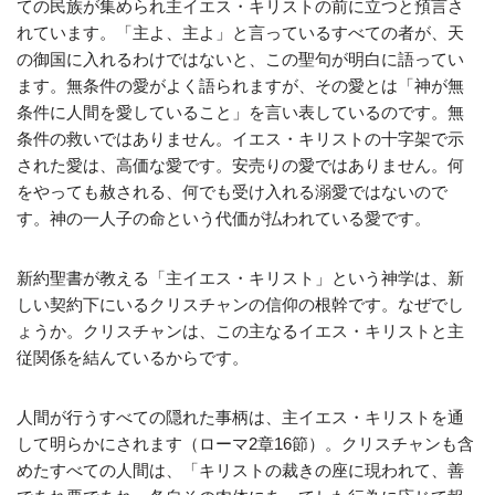
ての民族が集められ主イエス・キリストの前に立つと預言さ
れています。「主よ、主よ」と言っているすべての者が、天
の御国に入れるわけではないと、この聖句が明白に語ってい
ます。無条件の愛がよく語られますが、その愛とは「神が無
条件に人間を愛していること」を言い表しているのです。無
条件の救いではありません。イエス・キリストの十字架で示
された愛は、高価な愛です。安売りの愛ではありません。何
をやっても赦される、何でも受け入れる溺愛ではないので
す。神の一人子の命という代価が払われている愛です。
新約聖書が教える「主イエス・キリスト」という神学は、新
しい契約下にいるクリスチャンの信仰の根幹です。なぜでし
ょうか。クリスチャンは、この主なるイエス・キリストと主
従関係を結んているからです。
人間が行うすべての隠れた事柄は、主イエス・キリストを通
して明らかにされます（ローマ2章16節）。クリスチャンも含
めたすべての人間は、「キリストの裁きの座に現われて、善