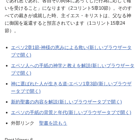
であれ悪であれ、各自その肉体にあってした行為に応じて報
いを受けること」になります（2コリント5章10節）。そのす
べての裁きが成就した時、主イエス・キリストは、父なる神
に御国を返還すると預言されています（1コリント15章24
節）。
エペソ2章1節-神様の恵みによる救い(新しいブラウザータ
ブで開く)
エペソ人への手紙の神学と教えを解説(新しいブラウザータ
ブで開く)
神に選ばれた人が生きる道-エペソ1章3節(新しいブラウザ
ータブで開く)
新約聖書の内容を解説(新しいブラウザータブで開く)
エペソの手紙の背景と年代(新しいブラウザータブで開く)
外部リンク
聖書を読もう
Post Views:
6