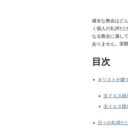
健全な教会はど
く個人の礼拝だ
なる教会に属し
ありません。実
目次
キリストが建
主イエス様
主イエス様
日々の礼拝だ