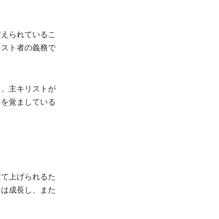
与えられているこ
リスト者の義務で
く、主キリストが
目を覚ましている
建て上げられるた
ンは成長し、また