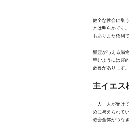
健全な教会に集
とは明らかです
もありまた権利
聖霊が与える賜
望むようには霊
必要があります
主イエス
一人一人が受け
めに与えられて
教会全体がつな