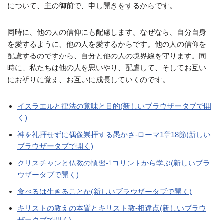
について、主の御前で、申し開きをするからです。
同時に、他の人の信仰にも配慮します。なぜなら、自分自身
を愛するように、他の人を愛するからです。他の人の信仰を
配慮するのですから、自分と他の人の境界線を守ります。同
時に、私たちは他の人を思いやり、配慮して、そしてお互い
にお祈りに覚え、お互いに成長していくのです。
イスラエルと律法の意味と目的(新しいブラウザータブで開
く)
神を礼拝せずに偶像崇拝する愚かさ-ローマ1章18節(新しい
ブラウザータブで開く)
クリスチャンと仏教の慣習-1コリントから学ぶ(新しいブラ
ウザータブで開く)
食べるは生きることか(新しいブラウザータブで開く)
キリストの教えの本質とキリスト教-相違点(新しいブラウ
ザータブで開く)