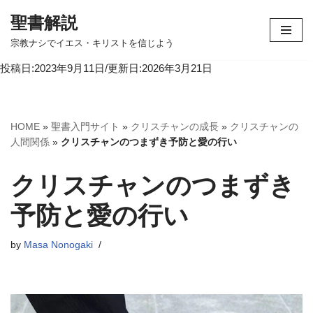
聖書解説
コ
宗教ナシでイエス・キリストを信じよう
ン
投稿日:2023年9月11日/更新日:2026年3月21日
テ
ン
ツ
へ
HOME
»
聖書入門サイト
»
クリスチャンの成長
»
クリスチャンの
ス
人間関係
»
クリスチャンのつまずき予防と愛の行い
キ
ッ
クリスチャンのつまずき
プ
予防と愛の行い
by
Masa Nonogaki