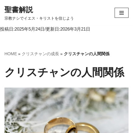
聖書解説
コ
宗教ナシでイエス・キリストを信じよう
ン
投稿日:2025年5月24日/更新日:2026年3月21日
テ
ン
ツ
へ
HOME
»
クリスチャンの成長
»
クリスチャンの人間関係
ス
キ
クリスチャンの人間関係
ッ
プ