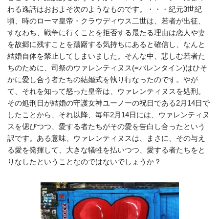
わる逸話はおおよそ次のようなものです。・・・紀元3世紀
頃、時のローマ皇帝・クラウディウス二世は、若者が出征、
すなわち、戦争に行くことを拒否する最たる理由は恋人や妻
を故郷に残すことを躊躇する気持ちにあると確信し、なんと
結婚自体を禁止してしまいました。そんな中、悲しむ若者た
ちのために、司祭のウァレンティヌス(=バレンタイン)はひそ
かに愛し合う者たちの結婚式を執り行なったのです。やが
て、それを知って怒った皇帝は、ウァレンティヌスを処刑。
その処刑日が結婚の守護女神ユーノーの祝日である2月14日で
したことから、それ以降、毎年2月14日には、ウァレンティヌ
スを偲びつつ、愛する者たちがその愛を告白し合ったという
訳です。ある意味、ウァレンティヌスは、まさに、その与え
る愛を発揮して、大きな犠牲を払いつつ、愛する者たちをと
りなしたということなのではないでしょうか？