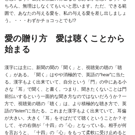
ちろん、無理はしなくてもいいと思います。ただ、できる範
囲で、あなたの与える愛を、私の与える愛を差し出しましょ
う。・・・わずかチョコっとでも!?
愛の贈り方 愛は聴くことから
始まる
漢字には主に、新聞の聞の「聞く」と、視聴覚の聴の「聴
く」がある。「聞く」はやや消極的で、英語の“hear”に当た
る。漢字もよく出来ていて、自分という「門」の中にある小
さな「耳」で聞く、と書く。つまり、聞きたくないことは門
前払いするという一面的な聞き方なのではないだろうか？一
方で、視聴覚の聴の「聴く」は、より積極的な聴き方で、英
語の“listen”に当たる。これまた漢字もよく出来ていて、耳偏
が大きい。大きく「耳」をそばだてて聴くということか？そ
して、その右側が「十四」の「心」となっている。相手が何
を言おうと、「十四」の「心」をもって柔軟に受け止めると