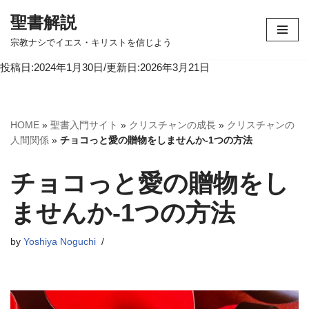
聖書解説
コ
宗教ナシでイエス・キリストを信じよう
ン
投稿日:2024年1月30日/更新日:2026年3月21日
テ
ン
ツ
へ
HOME
»
聖書入門サイト
»
クリスチャンの成長
»
クリスチャンの
ス
人間関係
»
チョコっと愛の贈物をしませんか-1つの方法
キ
ッ
チョコっと愛の贈物をし
プ
ませんか-1つの方法
by
Yoshiya Noguchi