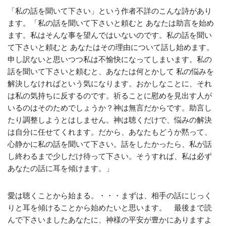
「私の話を聞いて下さい」という作者不詳のこんな詩があり
ます。「私の話を聞いて下さいと頼むと あなたは助言を始め
ます。私はそんな事を望んではいないのです。私の話を聞い
て下さいと頼むと あなたはその理由について話し始めます。
申し訳ないと思いつつ私は不愉快になってしまいます。私の
話を聞いて下さいと頼むと、あなたは何とかして 私の悩みを
解決しなければという気になります。おかしなことに、それ
は私の気持ちに反するのです。祈ることに慰めを見出す人が
いるのはそのためでしょうか？神は無言だからです。助言し
たり調整しようとはしません。神は聴くだけで、悩みの解決
は自分に任せてくれます。だから、あなたもどうか黙って、
心静かに私の話を聞いて下さい。話をしたかったら、私が話
し終わるまで少しだけ待って下さい。そうすれば、私は必ず
あなたの話に耳を傾けます。」
愛は聴くことから始まる。・・・まずは、相手の話にじっく
りと耳を傾けることから始めたいと思います。 最後まで読
んで下さいましたあなたに、神様の平安が豊かにありますよ