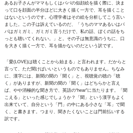
あるお子さんがママもしくはパパの似顔絵を描く際に、決ま
って口を顔面の半分ほどに大きく描く一方で、耳を描くこと
はないというのです。心理学者はその絵を分析してこう言い
ました。この子は訴えているのだ、「うちのママあるいはパ
パはガミガミ、ガミガミ言うだけで、私の話、ぼくの話をち
っとも聴いてくれない。」と。その子は無意識のうちに、口
を大きく描く一方で、耳を描かないのだという訳です。
「愛(LOVE)は聴くことから始まる」と言われます。だからと
言って、ただ聞けばいいというものでもありません。ちなみ
に、漢字には、新聞の聞の「聞く」と、視聴覚の聴の「聴
く」がありますが、新聞の聞の「聞く」はどちらかと言え
ば、やや消極的な聞き方で、英語の“hear”に当たります。「聞
こえる」といった感じでしょうか？「聞」という漢字もよく
出来ていて、自分という「門」の中にある小さな「耳」で聞
く、と書きます。つまり、聞きたくないことは門前払いする
訳です。