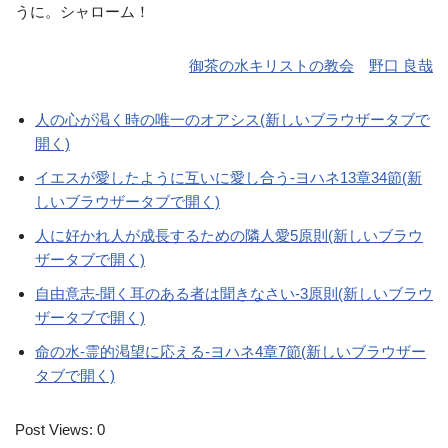
うに。シャローム！
御茶の水キリストの教会
野口 良哉
人の心が渇く時の唯一のオアシス(新しいブラウザータブで
開く)
イエスが愛したように互いに愛し合う-ヨハネ13章34節(新
しいブラウザータブで開く)
人に好かれ人が成長するための隣人愛5原則(新しいブラウ
ザータブで開く)
自由意志-聞く耳のある者は聞きなさい-3原則(新しいブラウ
ザータブで開く)
命の水-霊的渇望に応える-ヨハネ4章7節(新しいブラウザー
タブで開く)
Post Views:
0