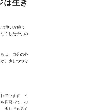
ジは生き
では争いが絶え
をなくした子供の
たちは、自分の心
んが、少しづつで
かれています。イ
トを見習って、少
て、少しでも多く