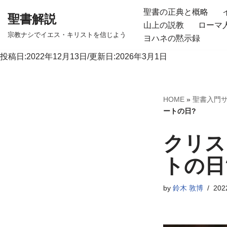
聖書の正典と概略
聖書解説
山上の説教
ローマ
コ
宗教ナシでイエス・キリストを信じよう
ヨハネの黙示録
ン
テ
投稿日:2022年12月13日/更新日:2026年3月1日
ン
ツ
へ
HOME
»
聖書入門
ス
ートの日?
キ
クリス
ッ
プ
トの日
by
鈴木 敦博
20