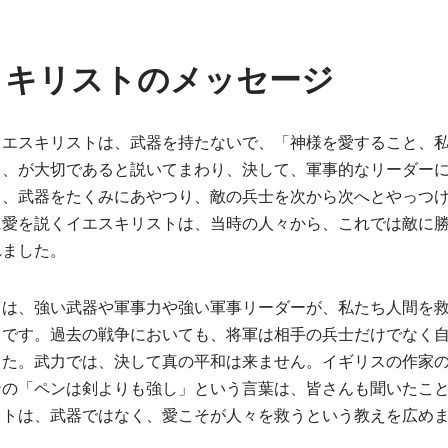
・キリストのメッセージ
イエスキリストは、武器を持たないで、「神様を愛すること、
」、が大切であると説いてまわり、決して、軍事的なリーダー
く、武器をたくみにあやつり、敵の兵士を次から次へとやっつ
に愛を説くイエスキリストは、当時の人々から、これでは敵に
れました。
とは、強い武器や軍事力や強い軍事リーダーが、私たち人間を
とです。過去の戦争においても、将軍は相手の兵士だけでなく
した。武力では、決して真の平和は来ません。イギリスの作家
ンの「ペンは剣よりも強し」という言葉は、皆さんも聞いたこ
ストは、武器ではなく、愛こそが人々を救うという教えを広め