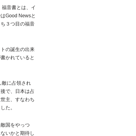
。福音書とは、イ
ood Newsと
うち３つ目の福音
ストの誕生の出来
が書かれていると
し敵に占領され
直後で、日本は占
救世主、すなわち
ました。
、敵国をやっつ
はないかと期待し