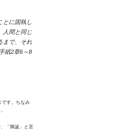
ことに固執し
、人間と同じ
るまで、それ
紙2章6～8
スです。ちなみ
す。
で、「降誕」と言