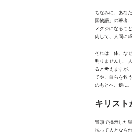
ちなみに、あな
国物語」の著者、
メクジになるこ
肉して、人間に
それは一体、な
判りませんし、
ると考えますが
てや、自らを救
のもとへ、逆に
キリスト
冒頭で掲示した
払って人となら