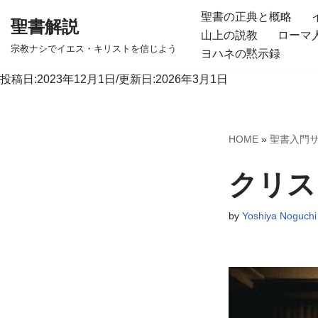
聖書の正典と概略
聖書解説
山上の説教
ローマ
コ
宗教ナシでイエス・キリストを信じよう
ヨハネの黙示録
ン
テ
投稿日:2023年12月1日/更新日:2026年3月1日
ン
ツ
へ
HOME
»
聖書入門
ス
キ
クリス
ッ
プ
by
Yoshiya Noguchi