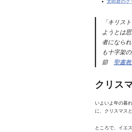
太郎君のク
「キリスト
ようとは思
者になられ
も十字架の
節
聖書教
クリス
いよいよ年の暮れ
に、クリスマス
ところで、イエ