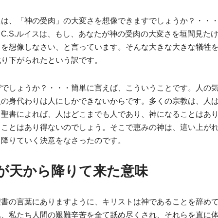
たは、「神の受肉」の大変さを想像できますでしょうか？・・
C.S.ルイスは、もし、あなたが神の受肉の大変さを垣間見た
とを想像しなさい、と言っています。そんな大きな大きな犠牲
成り下がられたという訳です。
ぜでしょうか？・・・簡単に言えば、こういうことです。人の
人の身代わりは人にしかできないからです。多くの宗教は、人
、聖書によれば、人はどこまでも人であり、神になることはあ
うことはあり得ないのでしょう。そこで恵みの神は、這い上が
、降りていく決意をなさったのです。
が天から降りて来た意味
聖書の言葉にありますように、キリストは神であることを辞め
れ、私たち人間の艱難辛苦を全て舐め尽くされ、それらを直に