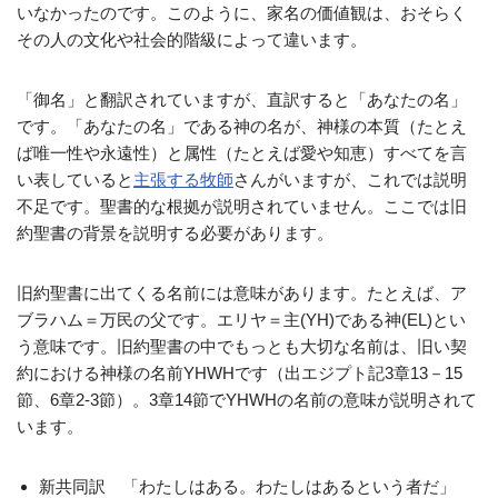
いなかったのです。このように、家名の価値観は、おそらく
その人の文化や社会的階級によって違います。
「御名」と翻訳されていますが、直訳すると「あなたの名」
です。「あなたの名」である神の名が、神様の本質（たとえ
ば唯一性や永遠性）と属性（たとえば愛や知恵）すべてを言
い表していると
主張する牧師
さんがいますが、これでは説明
不足です。聖書的な根拠が説明されていません。ここでは旧
約聖書の背景を説明する必要があります。
旧約聖書に出てくる名前には意味があります。たとえば、ア
ブラハム＝万民の父です。エリヤ＝主(YH)である神(EL)とい
う意味です。旧約聖書の中でもっとも大切な名前は、旧い契
約における神様の名前YHWHです（出エジプト記3章13－15
節、6章2‐3節）。3章14節でYHWHの名前の意味が説明されて
います。
新共同訳 「わたしはある。わたしはあるという者だ」