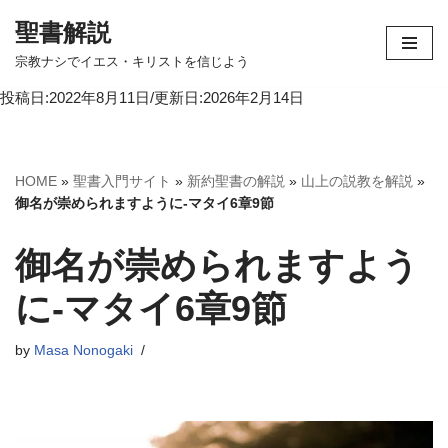
聖書解説
コ
宗教ナシでイエス・キリストを信じよう
ン
投稿日:2022年8月11日/更新日:2026年2月14日
テ
ン
ツ
へ
HOME
»
聖書入門サイト
»
新約聖書の解説
»
山上の説教を解説
»
ス
御名が崇められますように-マタイ6章9節
キ
ッ
御名が崇められますよう
プ
に-マタイ6章9節
by
Masa Nonogaki