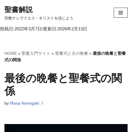
聖書解説
コ
宗教ナシでイエス・キリストを信じよう
ン
投稿日:2022年3月7日/更新日:2026年2月13日
テ
ン
ツ
へ
HOME
»
聖書入門サイト
»
聖餐式と主の晩餐
»
最後の晩餐と聖餐
ス
式の関係
キ
ッ
最後の晩餐と聖餐式の関
プ
係
by
Masa Nonogaki