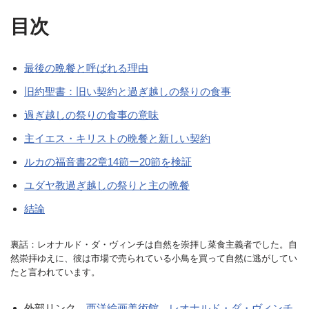
目次
最後の晩餐と呼ばれる理由
旧約聖書：旧い契約と過ぎ越しの祭りの食事
過ぎ越しの祭りの食事の意味
主イエス・キリストの晩餐と新しい契約
ルカの福音書22章14節ー20節を検証
ユダヤ教過ぎ越しの祭りと主の晩餐
結論
裏話：レオナルド・ダ・ヴィンチは自然を崇拝し菜食主義者でした。自
然崇拝ゆえに、彼は市場で売られている小鳥を買って自然に逃がしてい
たと言われています。
外部リンク
西洋絵画美術館 レオナルド・ダ・ヴィンチ