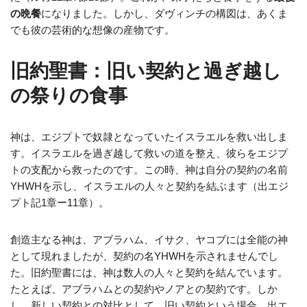
の晩餐
になりました。しかし、ダヴィンチの構図は、あくま
でも彼の芸術的な想像の産物です。
旧約聖書：旧い契約と過ぎ越し
の祭りの食事
神は、エジプトで奴隷となっていたイスラエルを救い出しま
す。イスラエルを過ぎ越して救いの道を整え、彼らをエジプ
トの支配から救ったのです。この時、神は自分の契約の名前
YHWHを示し、イスラエルの人々と契約を結ぶます（出エジ
プト記1章ー11章）。
創造主なる神は、アブラハム、イサク、ヤコブには全能の神
として現れましたが、契約の名YHWHを示されませんでし
た。旧約聖書には、神は数人の人々と契約を結んでいます。
たとえば、アブラハムとの契約やノアとの契約です。しか
し、新しい契約との対比として、旧い契約という場合、出エ