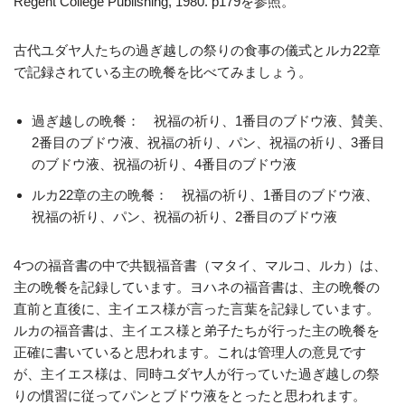
Regent College Publishing, 1980. p179を参照。
古代ユダヤ人たちの過ぎ越しの祭りの食事の儀式とルカ22章
で記録されている主の晩餐を比べてみましょう。
過ぎ越しの晩餐： 祝福の祈り、1番目のブドウ液、賛美、
2番目のブドウ液、祝福の祈り、パン、祝福の祈り、3番目
のブドウ液、祝福の祈り、4番目のブドウ液
ルカ22章の主の晩餐： 祝福の祈り、1番目のブドウ液、
祝福の祈り、パン、祝福の祈り、2番目のブドウ液
4つの福音書の中で共観福音書（マタイ、マルコ、ルカ）は、
主の晩餐を記録しています。ヨハネの福音書は、主の晩餐の
直前と直後に、主イエス様が言った言葉を記録しています。
ルカの福音書は、主イエス様と弟子たちが行った主の晩餐を
正確に書いていると思われます。これは管理人の意見です
が、主イエス様は、同時ユダヤ人が行っていた過ぎ越しの祭
りの慣習に従ってパンとブドウ液をとったと思われます。