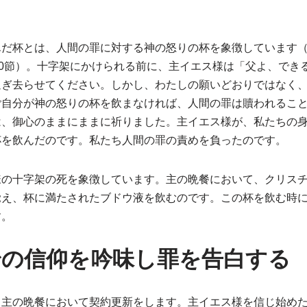
だ杯とは、人間の罪に対する神の怒りの杯を象徴しています（イ
10節）。十字架にかけられる前に、主イエス様は「父よ、でき
過ぎ去らせてください。しかし、わたしの願いどおりではなく
ご自分が神の怒りの杯を飲まなければ、人間の罪は贖われるこ
は、御心のままにままに祈りました。主イエス様が、私たちの
杯を飲んだのです。私たち人間の罪の責めを負ったのです。
様の十字架の死を象徴しています。主の晩餐において、クリス
覚え、杯に満たされたブドウ液を飲むのです。この杯を飲む時
す。
身の信仰を吟味し罪を告白する
、主の晩餐において契約更新をします。主イエス様を信じ始め