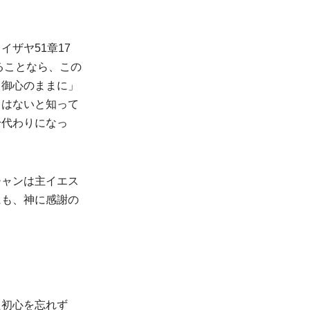
ザヤ51章17
ることなら、この
、御心のままに」
とはないと知って
身代わりになっ
チャンは主イエス
にも、神に感謝の
た初心を忘れず