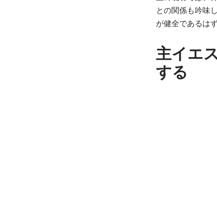
との関係も吟味
が健全であるは
主イエ
する