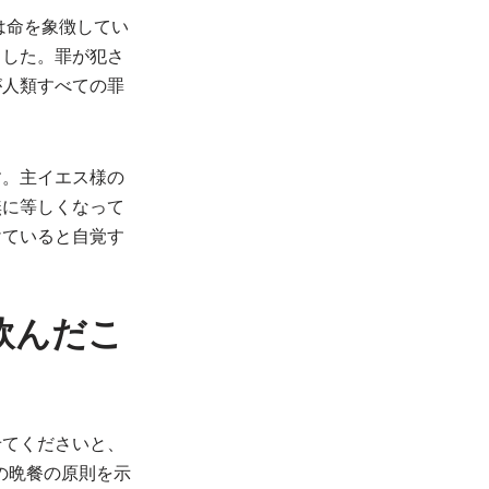
は命を象徴してい
ました。罪が犯さ
が人類すべての罪
。
す。主イエス様の
無に等しくなって
けていると自覚す
飲んだこ
せてくださいと、
の晩餐の原則を示