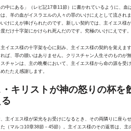
の中にある」（レビ記17章11節）に書かれているように、血
では、羊の血がイスラエルの人々の罪のいけにえとして流され
のいけにえが捧げられたのです。新しい契約では、主イエス様
一度だけ十字架にかけられ死んだのです。究極のいけにえです
、主イエス様の十字架を心に刻み、主イエス様の契約を覚えま
ければ、罪の贖いはありません。クリスチャン人生そのものが
リスチャンは、主の晩餐において、主イエス様から命の源を受
ほめたたえ感謝します。
ス・キリストが神の怒りの杯を
える
は、主イエス様が栄光をお受けになるとき、その両隣りに座ら
た（マルコ10章38節－45節）。主イエス様のその返答は、主