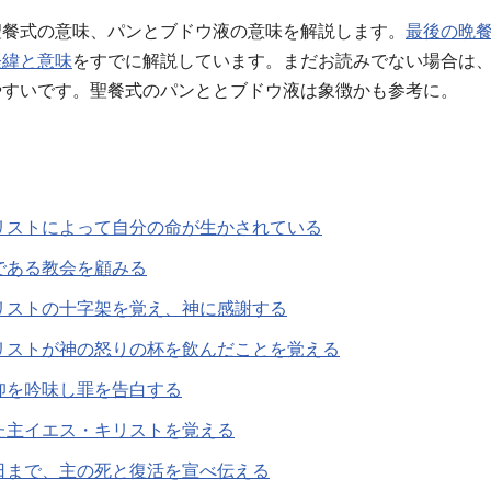
聖餐式の意味、パンとブドウ液の意味を解説します。
最後の晩
経緯と意味
をすでに解説しています。まだお読みでない場合は
やすいです。聖餐式のパンととブドウ液は象徴かも参考に。
リストによって自分の命が生かされている
である教会を顧みる
リストの十字架を覚え、神に感謝する
リストが神の怒りの杯を飲んだことを覚える
仰を吟味し罪を告白する
た主イエス・キリストを覚える
日まで、主の死と復活を宣べ伝える