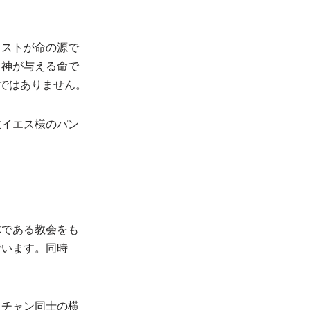
リストが命の源で
、神が与える命で
けではありません。
主イエス様のパン
体である教会をも
でいます。同時
スチャン同士の横