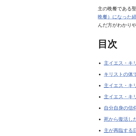
主の晩餐である
晩餐）になった
んだ方がわかり
目次
主イエス・キ
キリストの体
主イエス・キ
主イエス・キ
自分自身の信
死から復活し
主が再臨する