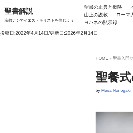
聖書の正典と概略
聖書解説
山上の説教
ローマ
コ
宗教ナシでイエス・キリストを信じよう
ヨハネの黙示録
ン
テ
投稿日:2022年4月14日/更新日:2026年2月14日
ン
ツ
へ
HOME
»
聖書入門
ス
キ
聖餐式
ッ
プ
by
Masa Nonogaki