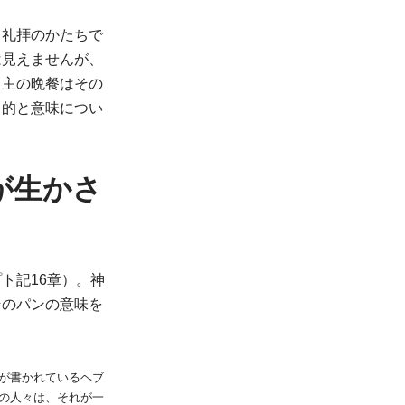
る礼拝のかたちで
は見えませんが、
、主の晩餐はその
目的と意味につい
が生かさ
ト記16章）。神
そのパンの意味を
が書かれているヘブ
の人々は、それが一