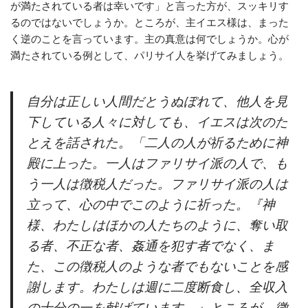
が満たされている者は幸いです」と言った方が、スッキリす
るのではないでしょうか。ところが、主イエス様は、まった
く逆のことを言っています。主の真意は何でしょうか。心が
満たされている例として、パリサイ人を挙げてみましょう。
自分は正しい人間だとうぬぼれて、他人を見
下している人々に対しても、イエスは次のた
とえを話された。「二人の人が祈るために神
殿に上った。一人はファリサイ派の人で、も
う一人は徴税人だった。ファリサイ派の人は
立って、心の中でこのように祈った。『神
様、わたしはほかの人たちのように、奪い取
る者、不正な者、姦通を犯す者でなく、ま
た、この徴税人のような者でもないことを感
謝します。わたしは週に二度断食し、全収入
の十分の一を献げています。』ところが、徴