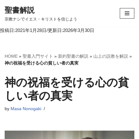
聖書解説
コ
宗教ナシでイエス・キリストを信じよう
ン
投稿日:2021年1月28日/更新日:2026年3月30日
テ
ン
ツ
へ
HOME
»
聖書入門サイト
»
新約聖書の解説
»
山上の説教を解説
»
ス
神の祝福を受ける心の貧しい者の真実
キ
ッ
神の祝福を受ける心の貧
プ
しい者の真実
by
Masa Nonogaki