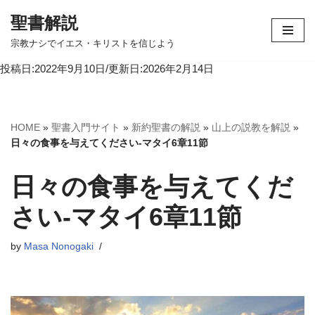
聖書解説
コ
宗教ナシでイエス・キリストを信じよう
ン
投稿日:2022年9月10日/更新日:2026年2月14日
テ
ン
ツ
へ
HOME
»
聖書入門サイト
»
新約聖書の解説
»
山上の説教を解説
»
ス
日々の食事を与えてください-マタイ6章11節
キ
ッ
日々の食事を与えてくだ
プ
さい-マタイ6章11節
by
Masa Nonogaki