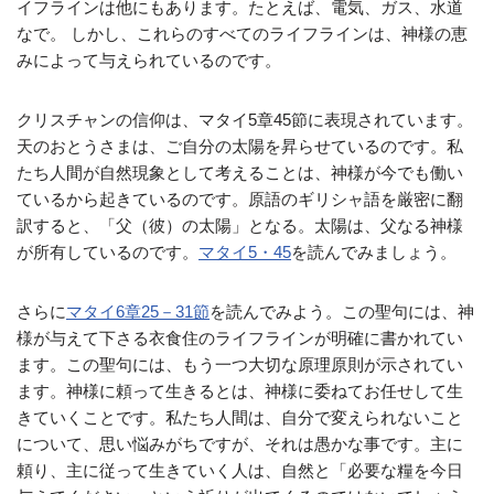
イフラインは他にもあります。たとえば、電気、ガス、水道
なで。 しかし、これらのすべてのライフラインは、神様の恵
みによって与えられているのです。
クリスチャンの信仰は、マタイ5章45節に表現されています。
天のおとうさまは、ご自分の太陽を昇らせているのです。私
たち人間が自然現象として考えることは、神様が今でも働い
ているから起きているのです。原語のギリシャ語を厳密に翻
訳すると、「父（彼）の太陽」となる。太陽は、父なる神様
が所有しているのです。
マタイ5・45
を読んでみましょう。
さらに
マタイ6章25－31節
を読んでみよう。この聖句には、神
様が与えて下さる衣食住のライフラインが明確に書かれてい
ます。この聖句には、もう一つ大切な原理原則が示されてい
ます。神様に頼って生きるとは、神様に委ねてお任せして生
きていくことです。私たち人間は、自分で変えられないこと
について、思い悩みがちですが、それは愚かな事です。主に
頼り、主に従って生きていく人は、自然と「必要な糧を今日