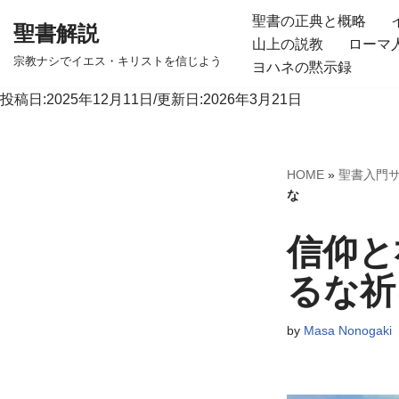
聖書の正典と概略
聖書解説
山上の説教
ローマ
コ
宗教ナシでイエス・キリストを信じよう
ヨハネの黙示録
ン
テ
投稿日:2025年12月11日/更新日:2026年3月21日
ン
ツ
へ
HOME
»
聖書入門
ス
な
キ
信仰と
ッ
プ
るな祈
by
Masa Nonogaki