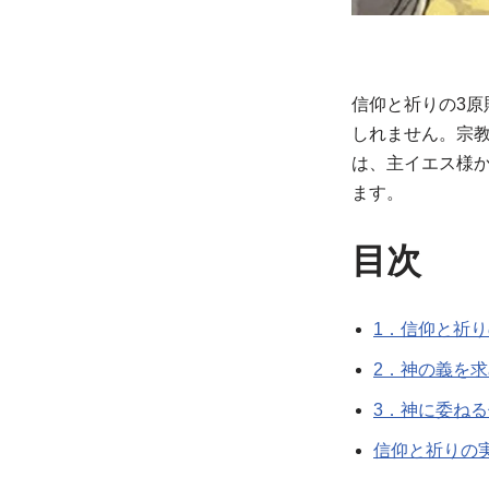
信仰と祈りの3
しれません。宗
は、主イエス様
ます。
目次
1．信仰と祈
2．神の義を
3．神に委ね
信仰と祈りの