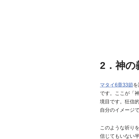
2．神の
マタイ6章33節
を
です。ここが「
境目です。狂信
自分のイメージ
このような祈り
信じてもいない