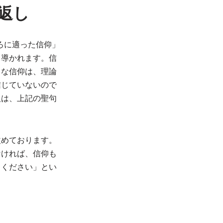
返し
ろに適った信仰」
と導かれます。信
うな信仰は、理論
信じていないので
人は、上記の聖句
改めております。
なければ、信仰も
てください」とい
。