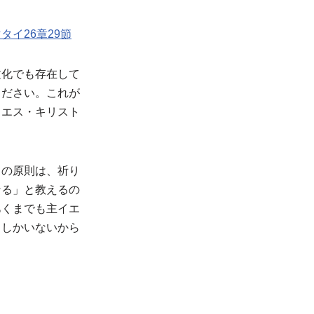
タイ26章29節
文化でも存在して
ください。これが
イエス・キリスト
この原則は、祈り
なる」と教えるの
あくまでも主イエ
トしかいないから