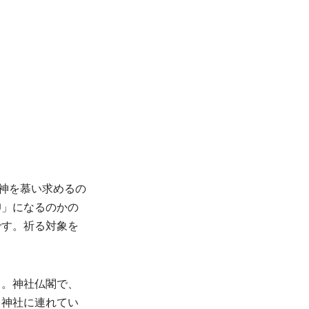
神を慕い求めるの
仰」になるのかの
です。祈る対象を
う。神社仏閣で、
て神社に連れてい