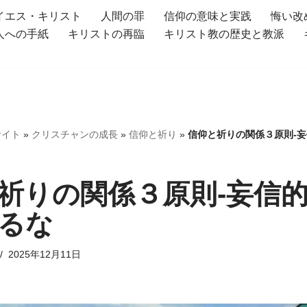
イエス・キリスト
人間の罪
信仰の意味と実践
悔い改
人への手紙
キリストの再臨
キリスト教の歴史と教派
サイト
»
クリスチャンの成長
»
信仰と祈り
»
信仰と祈りの関係３原則-
祈りの関係３原則-妄信
るな
2025年12月11日