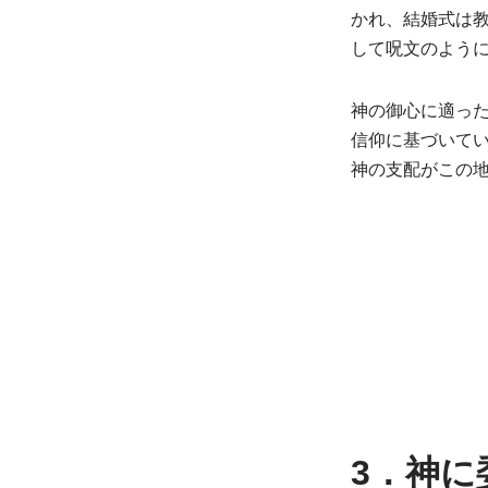
かれ、結婚式は
して呪文のよう
神の御心に適っ
信仰に基づいて
神の支配がこの
3．神に