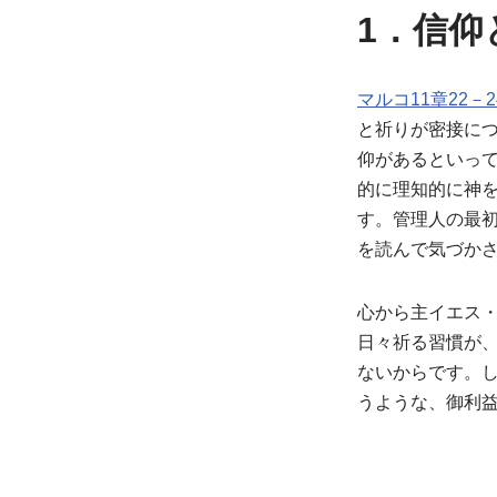
1．信
マルコ11章22－2
と祈りが密接に
仰があるといっ
的に理知的に神
す。管理人の最
を読んで気づか
心から主イエス
日々祈る習慣が
ないからです。
うような、御利