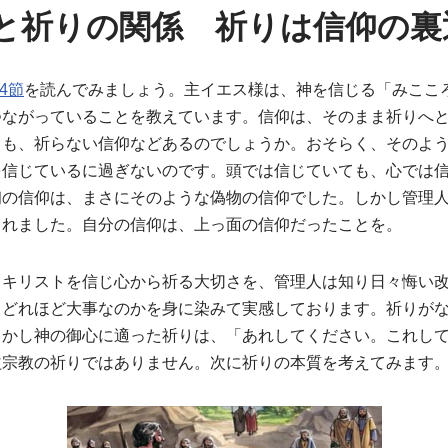
仰と祈りの関係 祈りは信仰の裏
4節
を読んでみましょう。主イエス様は、神を信じる「みここ
つながっていることを教えています。信仰は、そのまま祈りへ
ても、祈らない信仰などあるのでしょうか。おそらく、そのよ
を信じているに過ぎないのです。頭では信じていても、心では
初の信仰は、まさにそのような偽物の信仰でした。しかし管理
されました。自分の信仰は、上っ面の信仰だったことを。
・キリストを信じ心から祈る大切さを、管理人は知り日々悔い
、どれほど大事なのかを身に染みて実感しております。祈りが
しかし神の御心に適った祈りは、「あれしてください。これし
益宗教の祈りではありません。次に祈りの本質を考えてみます