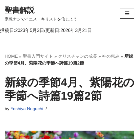
聖書解説
コ
宗教ナシでイエス・キリストを信じよう
ン
投稿日:2023年5月3日/更新日:2026年3月21日
テ
ン
ツ
へ
HOME
»
聖書入門サイト
»
クリスチャンの成長
»
神の恵み
»
新緑
ス
の季節4月、紫陽花の季節へ詩篇19篇2節
キ
ッ
新緑の季節4月、紫陽花の
プ
季節へ詩篇19篇2節
by
Yoshiya Noguchi