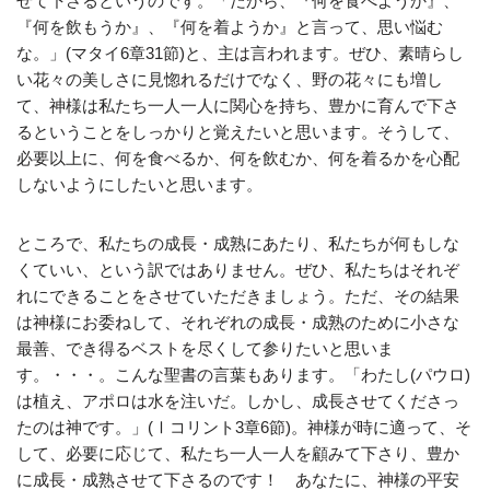
せて下さるというのです。「だから、『何を食べようか』、
『何を飲もうか』、『何を着ようか』と言って、思い悩む
な。」(マタイ6章31節)と、主は言われます。ぜひ、素晴らし
い花々の美しさに見惚れるだけでなく、野の花々にも増し
て、神様は私たち一人一人に関心を持ち、豊かに育んで下さ
るということをしっかりと覚えたいと思います。そうして、
必要以上に、何を食べるか、何を飲むか、何を着るかを心配
しないようにしたいと思います。
ところで、私たちの成長・成熟にあたり、私たちが何もしな
くていい、という訳ではありません。ぜひ、私たちはそれぞ
れにできることをさせていただきましょう。ただ、その結果
は神様にお委ねして、それぞれの成長・成熟のために小さな
最善、でき得るベストを尽くして参りたいと思いま
す。・・・。こんな聖書の言葉もあります。「わたし(パウロ)
は植え、アポロは水を注いだ。しかし、成長させてくださっ
たのは神です。」(Ⅰコリント3章6節)。神様が時に適って、そ
して、必要に応じて、私たち一人一人を顧みて下さり、豊か
に成長・成熟させて下さるのです！ あなたに、神様の平安