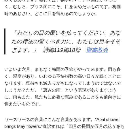
く、むしろ、プラス面にこそ、目を留めたいものです。梅雨
時のあじさい、どこに目を留めるのでしょうか。
「わたしの目の覆いを払ってください。あな
たの律法の驚くべき力に、わたしは目をそそ
ぎます。」 詩編119編18節
聖書教会
いよいよ六月、まもなく梅雨の季節がやって来ます。雨も多
く、湿度があり、いわゆる不快指数の高い日々が続くことに
なります。気持ちも滅入りがちになってしまうのではないで
しょうか？ただ、「恵みの雨」という表現がありますよう
に、雨もまた、私たちに必要な恵みであることをも前向きに
覚えたいものです。
ワーズワースの言葉にこんな言葉があります。“April shower
brings May flowers.”直訳すれば「四月の長雨が五月の花々をも