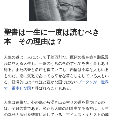
聖書は一生に一度は読むべき
本 その理由は？
人生の道は、人によって千差万別だ。巨額の富を築き順風漫
歩に見える人生も、一瞬のうちのそのすべてを失う事もあり
得る。また名誉と名声を得ていても、内情は不幸な人もいる
ものだ。逆に貧乏であっても幸せな暮らしをしている人もい
る。経済的にはそれほど豊かな国ではない
ブータンが、世界
で一番幸せな国
と呼ばれることもある。
人生は迷路だ。心の底から湧き出る幸せの道を見つけるの
は、至難の業である。私たち人間の創造主である神は、人生
の幸せの法則を聖書に示している。主イエス・キリストの戒