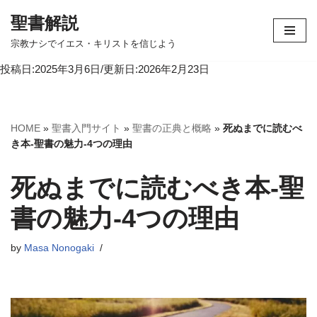
聖書解説
コ
宗教ナシでイエス・キリストを信じよう
ン
投稿日:2025年3月6日/更新日:2026年2月23日
テ
ン
ツ
へ
HOME
»
聖書入門サイト
»
聖書の正典と概略
»
死ぬまでに読むべ
ス
き本-聖書の魅力-4つの理由
キ
ッ
死ぬまでに読むべき本-聖
プ
書の魅力-4つの理由
by
Masa Nonogaki