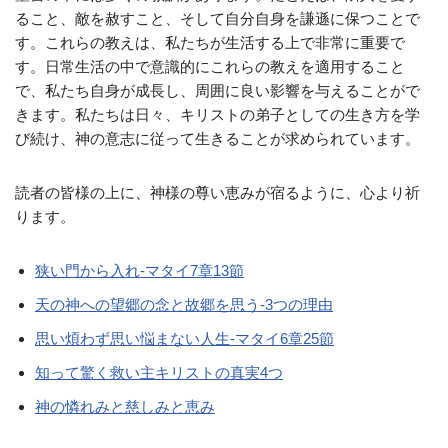
ること、敵を赦すこと、そして自分自身を謙遜に保つことで
す。これらの教えは、私たちが生活する上で非常に重要で
す。日常生活の中で意識的にこれらの教えを適用すること
で、私たち自身が成長し、周囲に良い影響を与えることがで
きます。私たちは日々、キリストの弟子としての生き方を学
び続け、神の意志に従って生きることが求められています。
読者の皆様の上に、神様の尊い恵みが宿るように、心より祈
ります。
狭い門から入れ-マタイ7章13節
天の神への望郷の念と故郷を思う-3つの理由
思い煩わず思い悩まない人生-マタイ6章25節
知って驚く救い主キリストの真実4つ
神の憐れみと慈しみと恵み