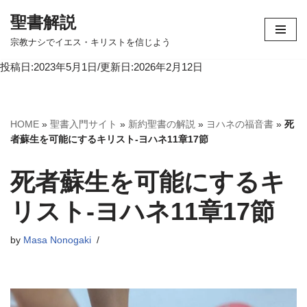
聖書解説
コ
宗教ナシでイエス・キリストを信じよう
ン
投稿日:2023年5月1日/更新日:2026年2月12日
テ
ン
ツ
へ
HOME
»
聖書入門サイト
»
新約聖書の解説
»
ヨハネの福音書
»
死
ス
者蘇生を可能にするキリスト-ヨハネ11章17節
キ
ッ
死者蘇生を可能にするキ
プ
リスト-ヨハネ11章17節
by
Masa Nonogaki