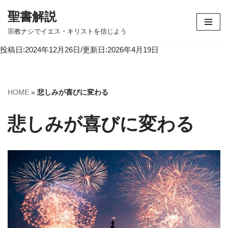
聖書解説
コ
宗教ナシでイエス・キリストを信じよう
ン
投稿日:2024年12月26日/更新日:2026年4月19日
テ
ン
ツ
へ
HOME
»
悲しみが喜びに変わる
ス
キ
悲しみが喜びに変わる
ッ
プ