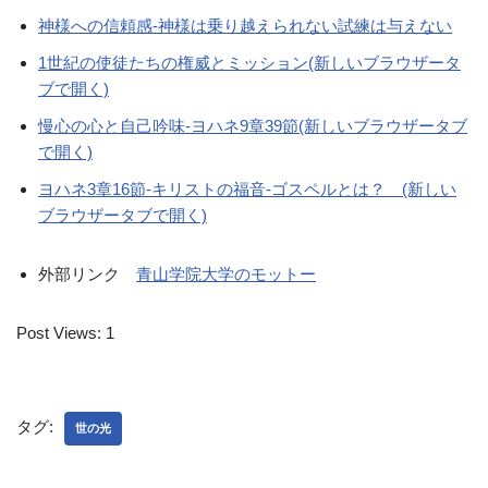
神様への信頼感-神様は乗り越えられない試練は与えない
1世紀の使徒たちの権威とミッション(新しいブラウザータ
ブで開く)
慢心の心と自己吟味-ヨハネ9章39節(新しいブラウザータブ
で開く)
ヨハネ3章16節-キリストの福音-ゴスペルとは？ (新しい
ブラウザータブで開く)
外部リンク
青山学院大学のモットー
Post Views:
1
タグ:
世の光