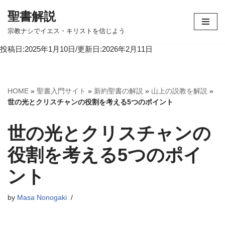
聖書解説
コ
宗教ナシでイエス・キリストを信じよう
ン
投稿日:2025年1月10日/更新日:2026年2月11日
テ
ン
ツ
へ
HOME
»
聖書入門サイト
»
新約聖書の解説
»
山上の説教を解説
»
ス
世の光とクリスチャンの役割を考える5つのポイント
キ
ッ
世の光とクリスチャンの
プ
役割を考える5つのポイ
ント
by
Masa Nonogaki