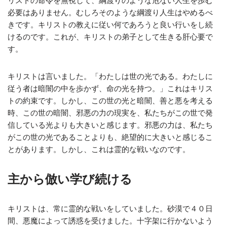
リストの命令を無視して、綱渡りのような危ない人生を歩む
必要はありません。むしろそのような綱渡り人生はやめるべ
きです。キリストの教えに従い何であろうと良い行いをし続
けるのです。これが、キリストの弟子として生きる肝心要で
す。
キリストは言いました。「わたしは世の光である。わたしに
従う者は暗闇の中を歩かず、命の光を持つ。」これはキリス
トの約束です。しかし、この世の光と暗闇、善と悪を考える
時、この世の暗闇、邪悪の力の現実を、私たちがこの世で発
信している光よりも大きいと感じます。邪悪の力は、私たち
がこの世の光であることよりも、絶望的に大きいと感じるこ
とがあります。しかし、これは霊的な戦いなのです。
主から倣い学び続ける
キリストは、常に霊的な戦いをしていました。砂漠で４０日
間、悪魔によって誘惑を受けました。十字架に行かないよう