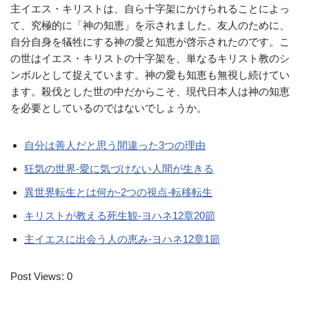
主イエス・キリストは、自ら十字架にかけられることによっ
て、究極的に「神の知恵」を示されました。友人のために、
自分自身を犠牲にする神の愛と知恵が啓示されたのです。こ
の世はイエス・キリストの十字架を、単なるキリスト教のシ
ンボルとして捉えています。神の愛も知恵も無視し続けてい
ます。殺伐とした世の中だからこそ、現代日本人は神の知恵
を必要としているのではないでしょうか。
自分は善人だと思う間違った3つの理由
狂気の世界-愛に気づけない人間が生きる
異世界転生とは何か-2つの視点-転移転生
キリストが教える死生観-ヨハネ12章20節
主イエスに出会う人の恵み-ヨハネ12章1節
Post Views:
0