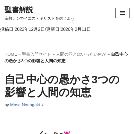
聖書解説
コ
宗教ナシでイエス・キリストを信じよう
ン
投稿日:2022年12月2日/更新日:2026年2月11日
テ
ン
ツ
へ
HOME
»
聖書入門サイト
»
人間の罪とはいったい何か
»
自己中心
ス
の愚かさ3つの影響と人間の知恵
キ
ッ
自己中心の愚かさ3つの
プ
影響と人間の知恵
by
Masa Nonogaki