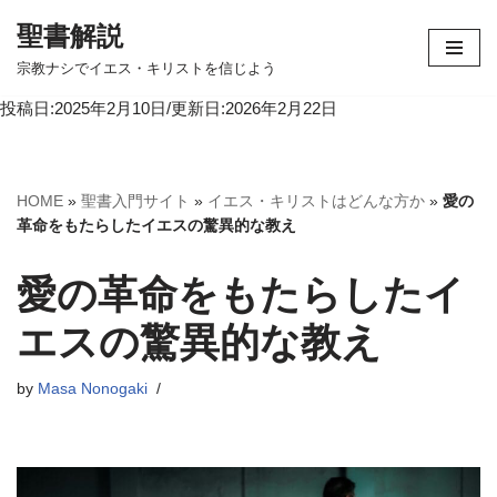
聖書解説
コ
宗教ナシでイエス・キリストを信じよう
ン
投稿日:2025年2月10日/更新日:2026年2月22日
テ
ン
ツ
へ
HOME
»
聖書入門サイト
»
イエス・キリストはどんな方か
»
愛の
ス
革命をもたらしたイエスの驚異的な教え
キ
ッ
愛の革命をもたらしたイ
プ
エスの驚異的な教え
by
Masa Nonogaki