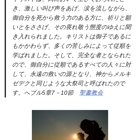
き、激しい叫び声をあげ、涙を流しながら、
御自分を死から救う力のある方に、祈りと願
いとをささげ、その畏れ敬う態度のゆえに聞
き入れられました。キリストは御子であるに
もかかわらず、多くの苦しみによって従順を
学ばれました。そして、完全な者となられた
ので、御自分に従順であるすべての人々に対
して、永遠の救いの源となり、神からメルキ
ゼデクと同じような大祭司と呼ばれたので
す。へブル5章7－10節
聖書教会