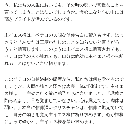
う。私たちの人生においても、その時の勢いで高慢なことを
言ってしまうことはないでしょうか。慢心になり心の中には
高きプライドが潜んでいるのです。
主イエス様は、ペテロの大胆な信仰告白に驚きもせず、はっ
きりと「あなたは三度わたしのことを知らないと言うだろ
う」と断言します。このように主イエス様に断言されても、
ペテロは他の人が離れても、自分は絶対に主イエス様から離
れることはないと言い切ります。
このペテロの自信過剰の態度から、私たちは何を学べるので
しょうか。人間の強さと弱さは表裏一体の関係です。主イエ
ス様は、十字架に行く前に弟子たちに言いました。「誘惑に
陥らぬよう、目を覚ましていなさい。心は燃えても、肉体は
弱い。」本当に信仰深いクリスチャンは、信仰に燃えていて
も、自分の弱さを覚え主イエス様に祈り求めます。心が神様
によって砕かれ、主イエス様を慕い求めます。