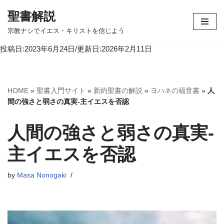
聖書解説
コ
宗教ナシでイエス・キリストを信じよう
ン
投稿日:2023年6月24日/更新日:2026年2月11日
テ
ン
ツ
へ
HOME
»
聖書入門サイト
»
新約聖書の解説
»
ヨハネの福音書
»
人
ス
間の強さと弱さの真実-主イエスを否認
キ
ッ
人間の強さと弱さの真実-
プ
主イエスを否認
by
Masa Nonogaki