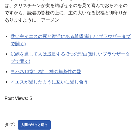
は、クリスチャンが実を結ばせるのを見て喜んでおられるの
ですから。読者の皆様の上に、主の大いなる祝福と御守りが
ありますように。アーメン
救い主イエスの死と復活にある希望(新しいブラウザータブ
で開く)
試練を通して人は成長する-3つの理由(新しいブラウザータ
ブで開く)
ヨハネ13章1‐2節 神の無条件の愛
イエスが愛したように互いに愛し合う
Post Views:
5
タグ:
人間の強さと弱さ