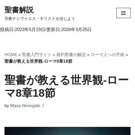
聖書解説
コ
宗教ナシでイエス・キリストを信じよう
ン
投稿日:2023年5月19日/更新日:2026年3月25日
テ
ン
ツ
へ
HOME
»
聖書入門サイト
»
新約聖書の解説
»
ローマ人への手紙
»
ス
聖書が教える世界観-ローマ8章18節
キ
ッ
聖書が教える世界観-ロー
プ
マ8章18節
by
Masa Nonogaki