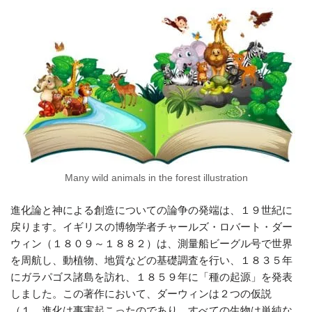
Many wild animals in the forest illustration
進化論と神による創造についての論争の発端は、１９世紀に
戻ります。イギリスの博物学者チャールズ・ロバート・ダー
ウィン（１８０９～１８８２）は、測量船ビーグル号で世界
を周航し、動植物、地質などの基礎調査を行い、１８３５年
にガラパゴス諸島を訪れ、１８５９年に「種の起源」を発表
しました。この著作において、ダーウィンは２つの仮説
（１．進化は事実起こったのであり、すべての生物は単純な