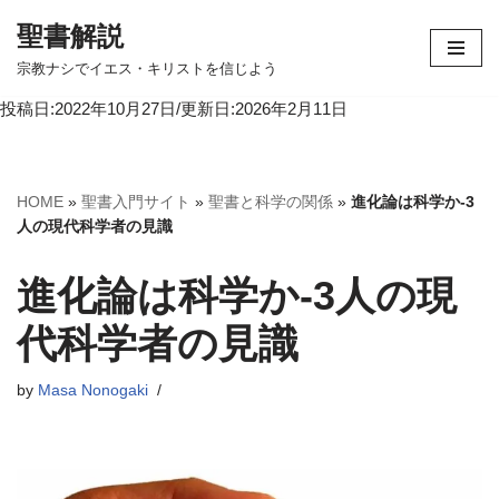
聖書解説
コ
宗教ナシでイエス・キリストを信じよう
ン
投稿日:2022年10月27日/更新日:2026年2月11日
テ
ン
ツ
へ
HOME
»
聖書入門サイト
»
聖書と科学の関係
»
進化論は科学か-3
ス
人の現代科学者の見識
キ
ッ
進化論は科学か-3人の現
プ
代科学者の見識
by
Masa Nonogaki