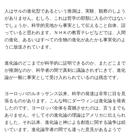
人はサルの進化型であるという推測は、実験、観察のしよう
がありません。むしろ、これは哲学の部類に入るのではない
でしょうか。科学的見地から事実として伝えること自体、誤
っていると思われます。ＮＨＫの教育テレビなどでは、人間
の進化、あるいはすべての生物の進化があたかも事実化のよ
うに放送されています。
進化論のどこまでが科学的に証明できるのか、またどこまで
が推測なのか、科学者の間で真剣に議論されずにきて、進化
論が一般に事実として受け入れられているのは残念です。
ヨーロッパのルネッサンス以来、科学の発達は非常に目を見
張るものがあります。こんな時にダーウィンは進化論を発表
したのです。ヨーロッパ全体を震撼させたのは、言うまでも
ありません。そしてその進化論の理論はアメリカに伝えられ
ました。それ以来、進化論と神による創造に関する論争は続
いています。進化論学者の間でも違った意見があるようで