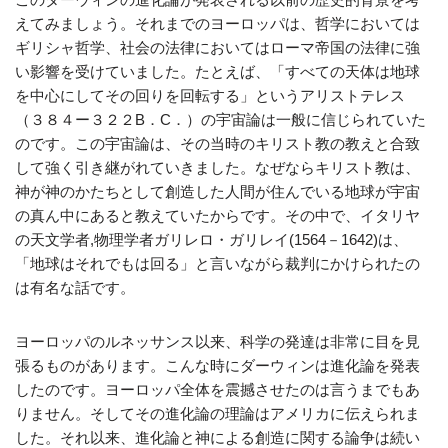
えてみましょう。それまでのヨーロッパは、哲学においては
ギリシャ哲学、社会の法律においてはローマ帝国の法律に強
い影響を受けていました。たとえば、「すべての天体は地球
を中心にしてその回りを回転する」というアリストテレス
（３８４ー３２２B．C．）の宇宙論は一般に信じられていた
のです。この宇宙論は、その当時のキリスト教の教えと合致
して強く引き継がれていきました。なぜならキリスト教は、
神が神のかたちとして創造した人間が住んでいる地球が宇宙
の真ん中にあると教えていたからです。その中で、イタリヤ
の天文学者,物理学者ガリレロ・ガリレイ(1564－1642)は、
「地球はそれでもは回る」と言いながら裁判にかけられたの
は有名な話です。
ヨーロッパのルネッサンス以来、科学の発達は非常に目を見
張るものがあります。こんな時にダーウィンは進化論を発表
したのです。ヨーロッパ全体を震撼させたのは言うまでもあ
りません。そしてその進化論の理論はアメリカに伝えられま
した。それ以来、進化論と神による創造に関する論争は続い