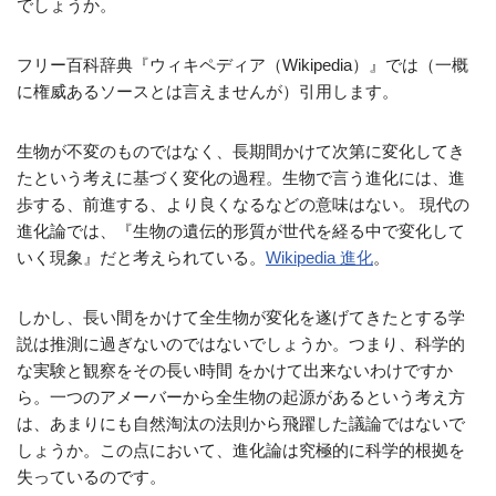
でしょうか。
フリー百科辞典『ウィキペディア（Wikipedia）』では（一概
に権威あるソースとは言えませんが）引用します。
生物が不変のものではなく、長期間かけて次第に変化してき
たという考えに基づく変化の過程。生物で言う進化には、進
歩する、前進する、より良くなるなどの意味はない。 現代の
進化論では、『生物の遺伝的形質が世代を経る中で変化して
いく現象』だと考えられている。
Wikipedia 進化
。
しかし、長い間をかけて全生物が変化を遂げてきたとする学
説は推測に過ぎないのではないでしょうか。つまり、科学的
な実験と観察をその長い時間 をかけて出来ないわけですか
ら。一つのアメーバーから全生物の起源があるという考え方
は、あまりにも自然淘汰の法則から飛躍した議論ではないで
しょうか。この点において、進化論は究極的に科学的根拠を
失っているのです。