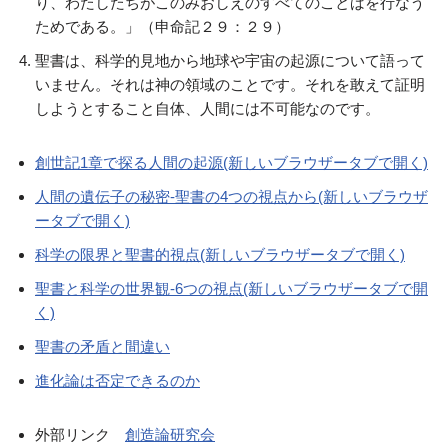
り、わたしたちがこのみおしえのすべてのことばを行なう
ためである。」（申命記２９：２９）
聖書は、科学的見地から地球や宇宙の起源について語って
いません。それは神の領域のことです。それを敢えて証明
しようとすること自体、人間には不可能なのです。
創世記1章で探る人間の起源(新しいブラウザータブで開く)
人間の遺伝子の秘密-聖書の4つの視点から(新しいブラウザ
ータブで開く)
科学の限界と聖書的視点(新しいブラウザータブで開く)
聖書と科学の世界観-6つの視点(新しいブラウザータブで開
く)
聖書の矛盾と間違い
進化論は否定できるのか
外部リンク
創造論研究会