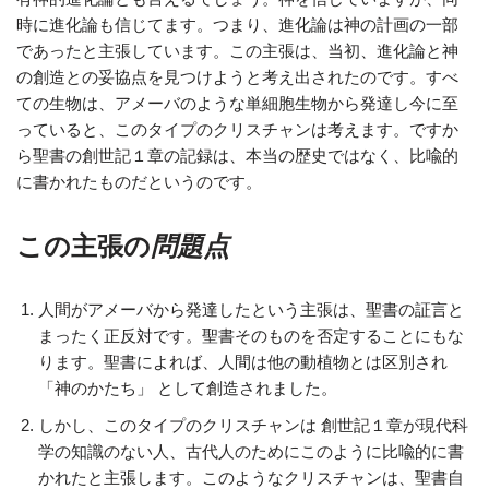
時に進化論も信じてます。つまり、進化論は神の計画の一部
であったと主張しています。この主張は、当初、進化論と神
の創造との妥協点を見つけようと考え出されたのです。すべ
ての生物は、アメーバのような単細胞生物から発達し今に至
っていると、このタイプのクリスチャンは考えます。ですか
ら聖書の創世記１章の記録は、本当の歴史ではなく、比喩的
に書かれたものだというのです。
この主張の
問題点
人間がアメーバから発達したという主張は、聖書の証言と
まったく正反対です。聖書そのものを否定することにもな
ります。聖書によれば、人間は他の動植物とは区別され
「神のかたち」 として創造されました。
しかし、このタイプのクリスチャンは 創世記１章が現代科
学の知識のない人、古代人のためにこのように比喩的に書
かれたと主張します。このようなクリスチャンは、聖書自