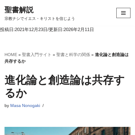
聖書解説
コ
宗教ナシでイエス・キリストを信じよう
ン
投稿日:2021年12月23日/更新日:2026年2月11日
テ
ン
ツ
へ
HOME
»
聖書入門サイト
»
聖書と科学の関係
»
進化論と創造論は
ス
共存するか
キ
ッ
進化論と創造論は共存す
プ
るか
by
Masa Nonogaki