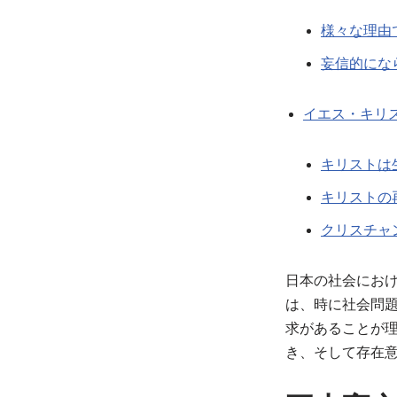
様々な理由
妄信的にな
イエス・キリ
キリストは
キリストの
クリスチャ
日本の社会にお
は、時に社会問
求があることが
き、そして存在