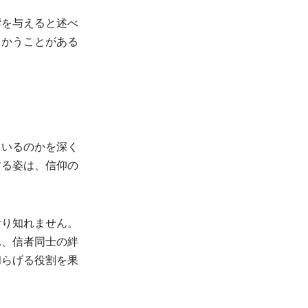
響を与えると述べ
向かうことがある
。
ているのかを深く
する姿は、信仰の
計り知れません。
れ、信者同士の絆
和らげる役割を果