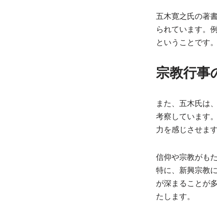
五木寛之氏の著
られています。
ということです
宗教行事
また、五木氏は
考察しています
力を感じさせま
信仰や宗教がも
特に、新興宗教
が深まることが
たします。