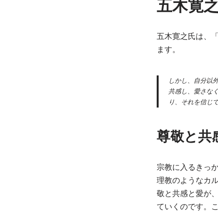
五木寛
五木寛之氏は、
ます。
しかし、自分以
共感し、愛さな
り、それを信じ
尊敬と共
宗教に入るきっ
理教のようなカ
敬と共感と愛が
ていくのです。