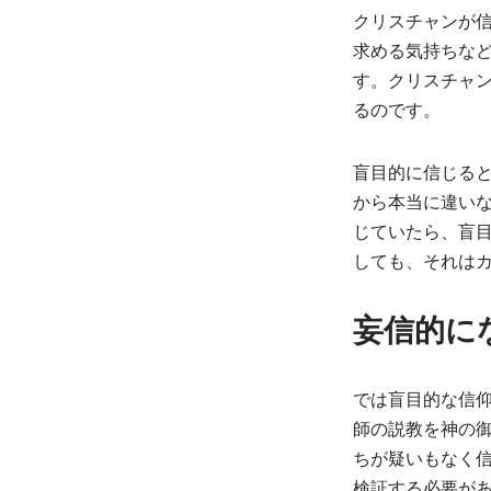
クリスチャンが
求める気持ちな
す。クリスチャ
るのです。
盲目的に信じる
から本当に違い
じていたら、盲
しても、それは
妄信的に
では盲目的な信
師の説教を神の
ちが疑いもなく
検証する必要が