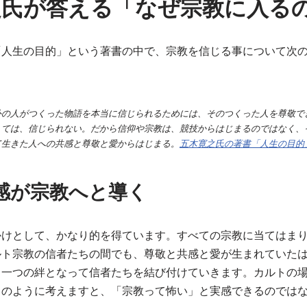
之氏が答える「なぜ宗教に入る
「人生の目的」という著書の中で、宗教を信じる事について次
外の人がつくった物語を本当に信じられるためには、そのつくった人を尊敬で
くては、信じられない。だから信仰や宗教は、競技からはじまるのではなく、
て生きた人への共感と尊敬と愛からはじまる。
五木寛之氏の著書「人生の目的
感が宗教へと導く
かけとして、かなり的を得ています。すべての宗教に当てはま
ルト宗教の信者たちの間でも、尊敬と共感と愛が生まれていた
、一つの絆となって信者たちを結び付けていきます。カルトの
このように考えますと、「宗教って怖い」と実感できるのでは