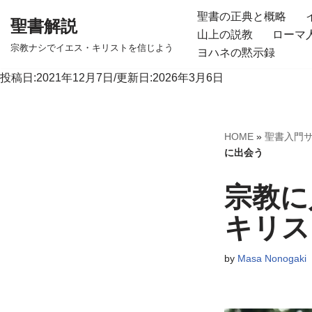
聖書の正典と概略
聖書解説
山上の説教
ローマ
コ
宗教ナシでイエス・キリストを信じよう
ヨハネの黙示録
ン
テ
投稿日:2021年12月7日/更新日:2026年3月6日
ン
ツ
へ
HOME
»
聖書入門
ス
に出会う
キ
宗教に
ッ
プ
キリス
by
Masa Nonogaki