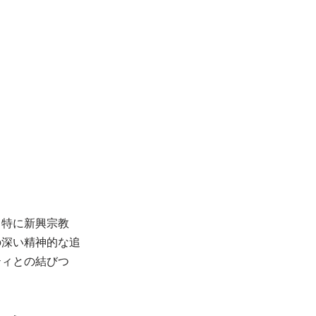
。特に新興宗教
の深い精神的な追
ティとの結びつ