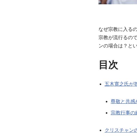
なぜ宗教に入る
宗教が流行るの
ンの場合は？と
目次
五木寛之氏が
尊敬と共感
宗教行事の
クリスチャン